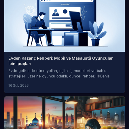
Evden Kazanç Rehberi: Mobil ve Masaüstü Oyuncular
İçin İpuçları
Evde gelir elde etme yolları, dijital iş modelleri ve bahis
stratejileri üzerine oyuncu odaklı, güncel rehber. İlkBahis
16 Şub 2026