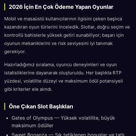
2026 İçin En Çok Ödeme Yapan Oyunlar
Mobil ve masaüstü kullanıcılarının ilgisini çeken başlıca
kazandıran oyun türlerini inceledik. Slotlar, doğru seçim ve
kontrollü bahislerle yüksek getiri sunabiliyor; başarı için
oyunun mekaniklerini ve risk seviyesini iyi tanımak
gerekiyor.
Hazırladığımız sıralama, oyuncu deneyimleri ve oyun
istatistiklerine dayanarak oluşturuldu. Her başlıkta RTP
yüzdesi, volatilite düzeyi ve maksimum ödül potansiyeli
gibi kriterler ele alındı.
Öne Çıkan Slot Başlıkları
Gates of Olympus — Yüksek volatilite, büyük
maksimum ödüller
Sweet Bonanza — Sık tetiklenen bonuslar ve tatlı