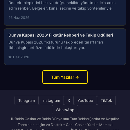
Destek taleplerini hızlı ve doğru şekilde yönetmek için adım
adım rehber. Belgeler, kanal seçimi ve takip yöntemleriyle
26 Haz 2026
Dünya Kupası 2026: Fikstür Rehberi ve Takip Ödülleri
Dünya Kupası 2026 fikstürünü takip eden taraftarları
ilkbahisgiri.net özel ödüllerle buluşturuyor.
16 Haz 2026
Tüm Yazılar →
Telegram
Instagram
X
YouTube
TikTok
WhatsApp
İlkBahis Casino ve Bahis Dünyasına Tam Rehber
Şartlar ve Koşullar
Tahminler
İletişim ve Destek - Canlı Casino Yardım Merkezi