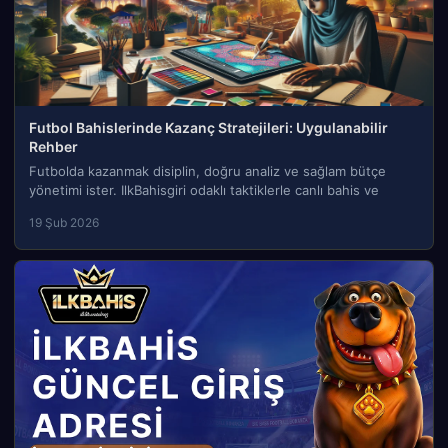
Futbol Bahislerinde Kazanç Stratejileri: Uygulanabilir
Rehber
Futbolda kazanmak disiplin, doğru analiz ve sağlam bütçe
yönetimi ister. IlkBahisgiri odaklı taktiklerle canlı bahis ve
19 Şub 2026