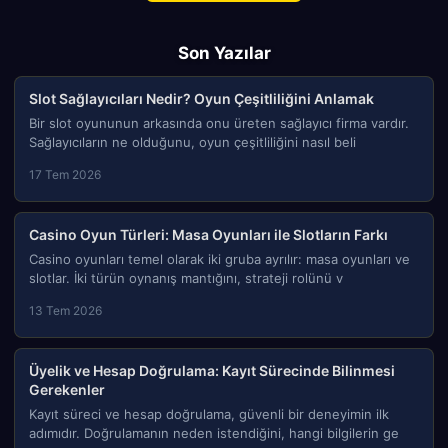
Son Yazılar
Slot Sağlayıcıları Nedir? Oyun Çeşitliliğini Anlamak
Bir slot oyununun arkasında onu üreten sağlayıcı firma vardır.
Sağlayıcıların ne olduğunu, oyun çeşitliliğini nasıl beli
17 Tem 2026
Casino Oyun Türleri: Masa Oyunları ile Slotların Farkı
Casino oyunları temel olarak iki gruba ayrılır: masa oyunları ve
slotlar. İki türün oynanış mantığını, strateji rolünü v
13 Tem 2026
Üyelik ve Hesap Doğrulama: Kayıt Sürecinde Bilinmesi
Gerekenler
Kayıt süreci ve hesap doğrulama, güvenli bir deneyimin ilk
adımıdır. Doğrulamanın neden istendiğini, hangi bilgilerin ge