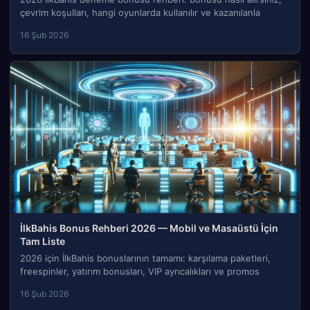
çevrim koşulları, hangi oyunlarda kullanılır ve kazanılanla
16 Şub 2026
İlkBahis Bonus Rehberi 2026 — Mobil ve Masaüstü İçin
Tam Liste
2026 için İlkBahis bonuslarının tamamı: karşılama paketleri,
freespinler, yatırım bonusları, VIP ayrıcalıkları ve promos
16 Şub 2026