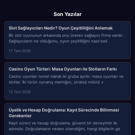
Son Yazılar
Slot Sağlayıcıları Nedir? Oyun Çeşitliliğini Anlamak
Bir slot oyununun arkasında onu üreten sağlayıcı firma vardır.
Sağlayıcıların ne olduğunu, oyun çeşitliliğini nasıl beli
17 Tem 2026
Casino Oyun Türleri: Masa Oyunları ile Slotların Farkı
Casino oyunları temel olarak iki gruba ayrılır: masa oyunları ve
slotlar. İki türün oynanış mantığını, strateji rolünü v
13 Tem 2026
Üyelik ve Hesap Doğrulama: Kayıt Sürecinde Bilinmesi
Gerekenler
Kayıt süreci ve hesap doğrulama, güvenli bir deneyimin ilk
adımıdır. Doğrulamanın neden istendiğini, hangi bilgilerin ge