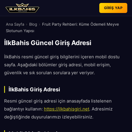
GIRIŞ YAP
Ana Sayfa
›
Blog
›
Fruit Party Rehberi: Küme Ödemeli Meyve
Slotunun Yapısı
İlkBahis Güncel Giriş Adresi
İlkBahis resmi güncel giriş bilgilerini içeren mobil dostu
sayfa. Aşağıdaki bölümler giriş adresi, mobil erişim,
güvenlik ve sık sorulan sorulara yer veriyor.
İlkBahis Giriş Adresi
Resmi güncel giriş adresi için anasayfada listelenen
bağlantıyı kullanın:
https://ilkbahisgiri.net
. Adresimiz
değiştiğinde duyurularımızı izleyebilirsiniz.