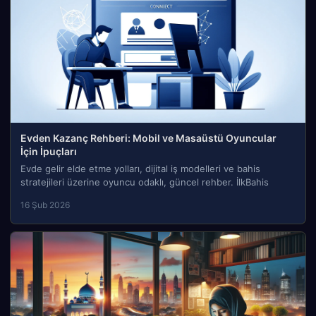
Evden Kazanç Rehberi: Mobil ve Masaüstü Oyuncular
İçin İpuçları
Evde gelir elde etme yolları, dijital iş modelleri ve bahis
stratejileri üzerine oyuncu odaklı, güncel rehber. İlkBahis
16 Şub 2026