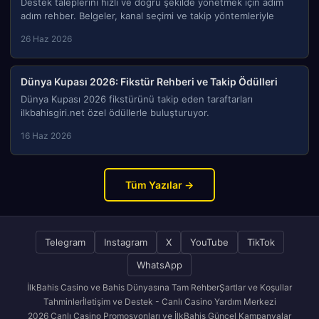
Destek taleplerini hızlı ve doğru şekilde yönetmek için adım
adım rehber. Belgeler, kanal seçimi ve takip yöntemleriyle
26 Haz 2026
Dünya Kupası 2026: Fikstür Rehberi ve Takip Ödülleri
Dünya Kupası 2026 fikstürünü takip eden taraftarları
ilkbahisgiri.net özel ödüllerle buluşturuyor.
16 Haz 2026
Tüm Yazılar →
Telegram
Instagram
X
YouTube
TikTok
WhatsApp
İlkBahis Casino ve Bahis Dünyasına Tam Rehber
Şartlar ve Koşullar
Tahminler
İletişim ve Destek - Canlı Casino Yardım Merkezi
2026 Canlı Casino Promosyonları ve İlkBahis Güncel Kampanyalar