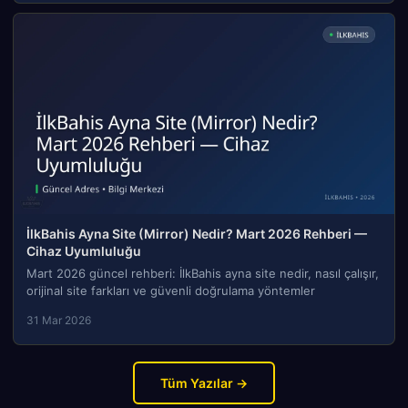
İlkBahis Ayna Site (Mirror) Nedir? Mart 2026 Rehberi —
Cihaz Uyumluluğu
Mart 2026 güncel rehberi: İlkBahis ayna site nedir, nasıl çalışır,
orijinal site farkları ve güvenli doğrulama yöntemler
31 Mar 2026
Tüm Yazılar →