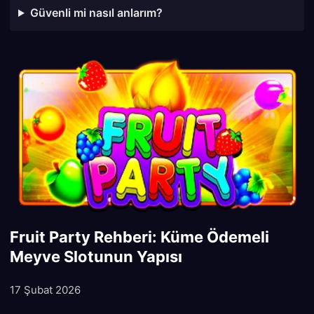
Güvenli mi nasıl anlarım?
Fruit Party Rehberi: Küme Ödemeli
Meyve Slotunun Yapısı
17 Şubat 2026