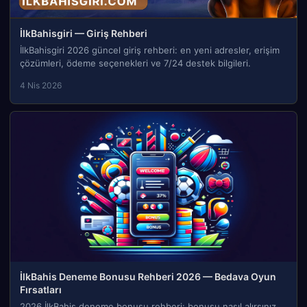
İlkBahisgiri — Giriş Rehberi
İlkBahisgiri 2026 güncel giriş rehberi: en yeni adresler, erişim
çözümleri, ödeme seçenekleri ve 7/24 destek bilgileri.
4 Nis 2026
İlkBahis Deneme Bonusu Rehberi 2026 — Bedava Oyun
Fırsatları
2026 İlkBahis deneme bonusu rehberi: bonusu nasıl alırsınız,