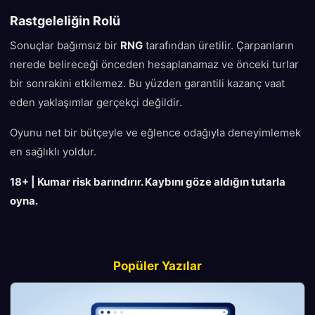
Rastgeleliğin Rolü
Sonuçlar bağımsız bir
RNG
tarafından üretilir. Çarpanların
nerede belireceği önceden hesaplanamaz ve önceki turlar
bir sonrakini etkilemez. Bu yüzden garantili kazanç vaat
eden yaklaşımlar gerçekçi değildir.
Oyunu net bir bütçeyle ve eğlence odağıyla deneyimlemek
en sağlıklı yoldur.
18+ | Kumar risk barındırır. Kaybını göze aldığın tutarla
oyna.
Popüler Yazılar