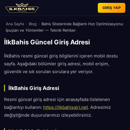
GIRIŞ YAP
Ana Sayfa
›
Blog
›
Bahis Sitelerinde Bağlantı Hızı Optimizasyonu:
İpuçları ve Yöntemler — Teknik Rehber
İlkBahis Güncel Giriş Adresi
İlkBahis resmi güncel giriş bilgilerini içeren mobil dostu
sayfa. Aşağıdaki bölümler giriş adresi, mobil erişim,
güvenlik ve sık sorulan sorulara yer veriyor.
İlkBahis Giriş Adresi
Resmi güncel giriş adresi için anasayfada listelenen
bağlantıyı kullanın:
https://ilkbahisgiri.net
. Adresimiz
değiştiğinde duyurularımızı izleyebilirsiniz.