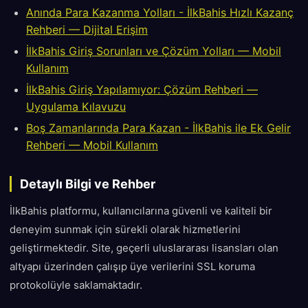
Anında Para Kazanma Yolları - İlkBahis Hızlı Kazanç
Rehberi — Dijital Erişim
İlkBahis Giriş Sorunları ve Çözüm Yolları — Mobil
Kullanım
İlkBahis Giriş Yapılamıyor: Çözüm Rehberi —
Uygulama Kılavuzu
Boş Zamanlarında Para Kazan - İlkBahis ile Ek Gelir
Rehberi — Mobil Kullanım
Detaylı Bilgi ve Rehber
İlkBahis platformu, kullanıcılarına güvenli ve kaliteli bir
deneyim sunmak için sürekli olarak hizmetlerini
geliştirmektedir. Site, geçerli uluslararası lisansları olan
altyapı üzerinden çalışıp üye verilerini SSL koruma
protokolüyle saklamaktadır.