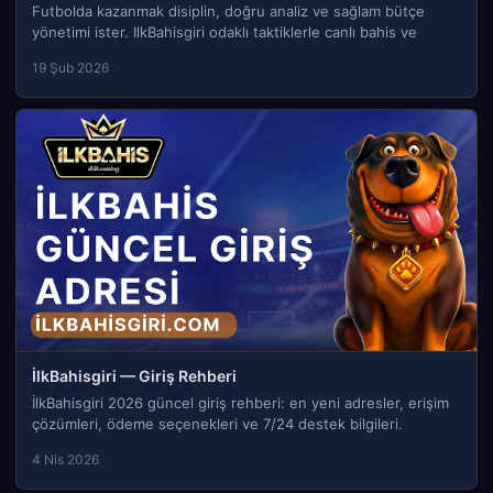
Futbolda kazanmak disiplin, doğru analiz ve sağlam bütçe
yönetimi ister. IlkBahisgiri odaklı taktiklerle canlı bahis ve
19 Şub 2026
İlkBahisgiri — Giriş Rehberi
İlkBahisgiri 2026 güncel giriş rehberi: en yeni adresler, erişim
çözümleri, ödeme seçenekleri ve 7/24 destek bilgileri.
4 Nis 2026