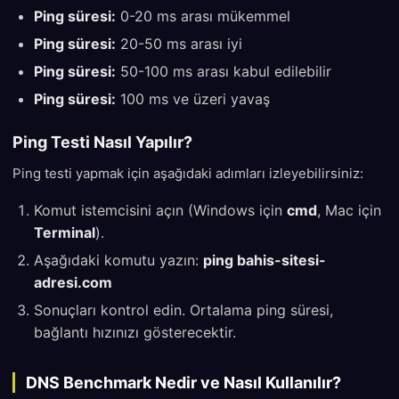
Ping süresi:
0-20 ms arası mükemmel
Ping süresi:
20-50 ms arası iyi
Ping süresi:
50-100 ms arası kabul edilebilir
Ping süresi:
100 ms ve üzeri yavaş
Ping Testi Nasıl Yapılır?
Ping testi yapmak için aşağıdaki adımları izleyebilirsiniz:
Komut istemcisini açın (Windows için
cmd
, Mac için
Terminal
).
Aşağıdaki komutu yazın:
ping bahis-sitesi-
adresi.com
Sonuçları kontrol edin. Ortalama ping süresi,
bağlantı hızınızı gösterecektir.
DNS Benchmark Nedir ve Nasıl Kullanılır?