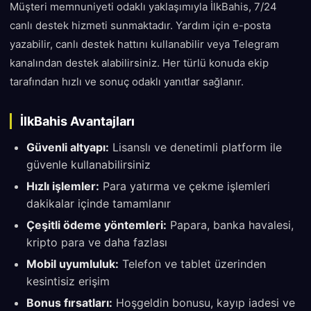
Müşteri memnuniyeti odaklı yaklaşımıyla İlkBahis, 7/24
canlı destek hizmeti sunmaktadır. Yardım için e-posta
yazabilir, canlı destek hattını kullanabilir veya Telegram
kanalından destek alabilirsiniz. Her türlü konuda ekip
tarafından hızlı ve sonuç odaklı yanıtlar sağlanır.
İlkBahis Avantajları
Güvenli altyapı:
Lisanslı ve denetimli platform ile
güvenle kullanabilirsiniz
Hızlı işlemler:
Para yatırma ve çekme işlemleri
dakikalar içinde tamamlanır
Çeşitli ödeme yöntemleri:
Papara, banka havalesi,
kripto para ve daha fazlası
Mobil uyumluluk:
Telefon ve tablet üzerinden
kesintisiz erişim
Bonus fırsatları:
Hoşgeldin bonusu, kayıp iadesi ve