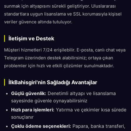
sunmak için altyapısını sürekli geliştiriyor. Uluslararası
standartlara uygun lisanslama ve SSL korumasıyla kişisel
veriler güvence altında tutuluyor.
İletişim ve Destek
Müşteri hizmetleri 7/24 erişilebilir. E-posta, canlı chat veya
Telegram üzerinden destek alabilirsiniz; ortaya çıkan
problemler için hızlı ve etkili çözümler sunulmaktadır.
İlkBahisgiri'nin Sağladığı Avantajlar
Güçlü güvenlik:
Denetimli altyapı ve lisanslama
sayesinde güvenle oynayabilirsiniz
Hızlı para işlemleri:
Yatırma ve çekimler kısa sürede
sonuçlanır
Çoklu ödeme seçenekleri:
Papara, banka transferi,