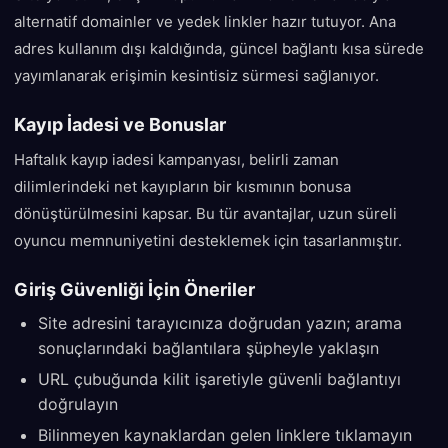
alternatif domainler ve yedek linkler hazır tutuyor. Ana
adres kullanım dışı kaldığında, güncel bağlantı kısa sürede
yayımlanarak erişimin kesintisiz sürmesi sağlanıyor.
Kayıp İadesi ve Bonuslar
Haftalık kayıp iadesi kampanyası, belirli zaman
dilimlerindeki net kayıpların bir kısmının bonusa
dönüştürülmesini kapsar. Bu tür avantajlar, uzun süreli
oyuncu memnuniyetini desteklemek için tasarlanmıştır.
Giriş Güvenliği İçin Öneriler
Site adresini tarayıcınıza doğrudan yazın; arama
sonuçlarındaki bağlantılara şüpheyle yaklaşın
URL çubuğunda kilit işaretiyle güvenli bağlantıyı
doğrulayın
Bilinmeyen kaynaklardan gelen linklere tıklamayın