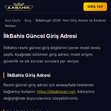
GIRIŞ YAP
Ana Sayfa
›
Blog
›
İlkBahisgiri 2026: Yeni Giriş Adresi ve Eksiksiz
Rehber
İlkBahis Güncel Giriş Adresi
İlkBahis resmi güncel giriş bilgilerini içeren mobil dostu
sayfa. Aşağıdaki bölümler giriş adresi, mobil erişim,
güvenlik ve sık sorulan sorulara yer veriyor.
İlkBahis Giriş Adresi
Resmi güncel giriş adresi için anasayfada listelenen
bağlantıyı kullanın:
https://ilkbahisgiri.net
. Adresimiz
değiştiğinde duyurularımızı izleyebilirsiniz.