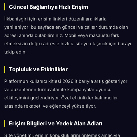
Güncel Bağlantıya Hızlı Erişim
İlkbahisgiri için erişim linkleri düzenli aralıklarla
yenileniyor; bu sayfada en güncel ve çalışır durumda olan
adresi anında bulabilirsiniz. Mobil veya masaüstü fark
etmeksizin doğru adresle hızlıca siteye ulaşmak için burayı
takip edin.
Topluluk ve Etkinlikler
Platformun kullanıcı kitlesi 2026 itibarıyla artış gösteriyor
ve düzenlenen turnuvalar ile kampanyalar oyuncu
etkileşimini güçlendiriyor. Özel etkinlikler katılımcılar
arasında rekabeti ve eğlenceyi yükseltiyor.
Erişim Bilgileri ve Yedek Alan Adları
Site yönetimi, erişim kopukluklarını önlemek amacıyla