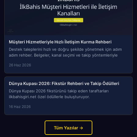
Müşteri Hizmetleriyle Hızlı İletişim Kurma Rehberi
Destek taleplerini hızlı ve doğru şekilde yönetmek için adım
adım rehber. Belgeler, kanal seçimi ve takip yöntemleriyle
26 Haz 2026
Dünya Kupası 2026: Fikstür Rehberi ve Takip Ödülleri
Dünya Kupası 2026 fikstürünü takip eden taraftarları
ilkbahisgiri.net özel ödüllerle buluşturuyor.
16 Haz 2026
Tüm Yazılar →