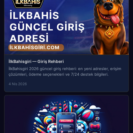
İlkBahisgiri — Giriş Rehberi
İlkBahisgiri 2026 güncel giriş rehberi: en yeni adresler, erişim
çözümleri, ödeme seçenekleri ve 7/24 destek bilgileri.
4 Nis 2026