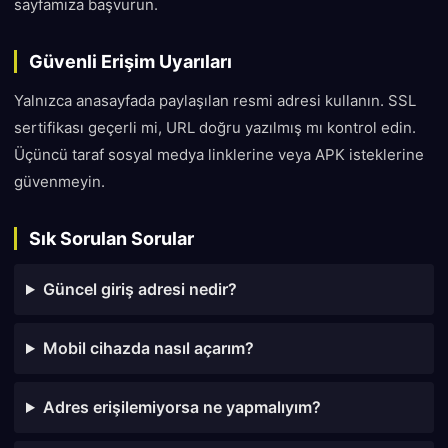
sayfamıza başvurun.
Güvenli Erişim Uyarıları
Yalnızca anasayfada paylaşılan resmi adresi kullanın. SSL
sertifikası geçerli mi, URL doğru yazılmış mı kontrol edin.
Üçüncü taraf sosyal medya linklerine veya APK isteklerine
güvenmeyin.
Sık Sorulan Sorular
Güncel giriş adresi nedir?
Mobil cihazda nasıl açarım?
Adres erişilemiyorsa ne yapmalıyım?