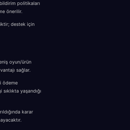
ildirim politikaları
e önerilir.
ktir; destek için
geniş oyun/ürün
vantajı sağlar.
li ödeme
i sıklıkta yaşandığı
rıldığında karar
ayacaktır.