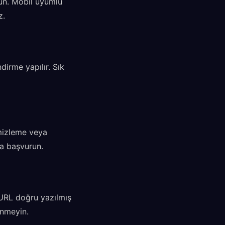
lun. Mobil uyumlu
z.
dirme yapılır. Sık
emizleme veya
za başvurun.
, URL doğru yazılmış
enmeyin.