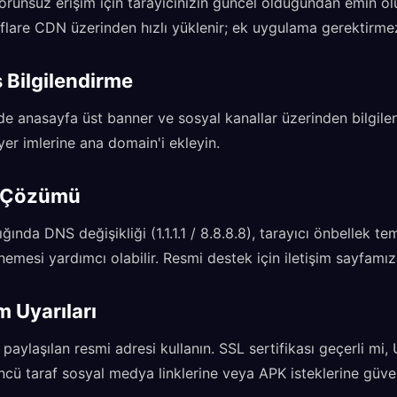
orunsuz erişim için tarayıcınızın güncel olduğundan emin o
lare CDN üzerinden hızlı yüklenir; ek uygulama gerektirme
 Bilgilendirme
de anasayfa üst banner ve sosyal kanallar üzerinden bilgilen
yer imlerine ana domain'i ekleyin.
u Çözümü
ğında DNS değişikliği (1.1.1.1 / 8.8.8.8), tarayıcı önbellek t
enemesi yardımcı olabilir. Resmi destek için iletişim sayfamı
m Uyarıları
paylaşılan resmi adresi kullanın. SSL sertifikası geçerli mi
ncü taraf sosyal medya linklerine veya APK isteklerine güv