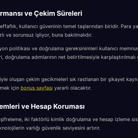
mansı ve Çekim Süreleri
effaflık, kullanıcı güveninin temel taşlarından biridir. Para
zlı ve sorunsuz işliyor, buna bakılmalıdır.
isyon politikası ve doğrulama gereksinimleri kullanıcı memnu
ri, doğrulama adımlarının net belirtilmesiyle karşılaştırılmalı
iyle oluşan çekim gecikmeleri sık rastlanan bir şikayet kay
rmek için
bonus sayfası
yararlı olacaktır.
emleri ve Hesap Koruması
ifreleme, iki faktörlü kimlik doğrulama ve hesap izleme sist
olojilerin varlığı güvenlik seviyesini artırır.