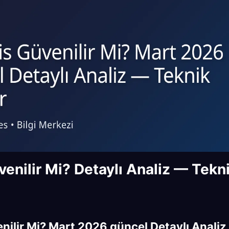
venilir Mi? Detaylı Analiz — Tekn
nilir Mi? Mart 2026 güncel Detaylı Analiz