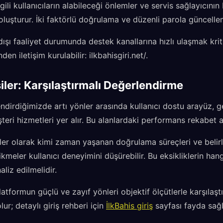
ili kullanıcıların alabileceği önlemler ve servis sağlayıcının b
 oluşturur. İki faktörlü doğrulama ve düzenli parola güncellem
dışı faaliyet durumunda destek kanallarına hızlı ulaşmak kriti
en iletişim kurulabilir: ilkbahisgiri.net/.
siler: Karşılaştırmalı Değerlendirme
ndirdiğimizde artı yönler arasında kullanıcı dostu arayüz, 
üşteri hizmetleri yer alır. Bu alanlardaki performans rekabet a
ler olarak kimi zaman yaşanan doğrulama süreçleri ve belir
meler kullanıcı deneyimini düşürebilir. Bu eksikliklerin hang
aliz edilmelidir.
tformun güçlü ve zayıf yönleri objektif ölçütlerle karşılaştı
r; detaylı giriş rehberi için
İlkBahis giriş
sayfası fayda sağl