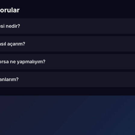
orular
si nedir?
sıl açarım?
yorsa ne yapmalıyım?
 anlarım?