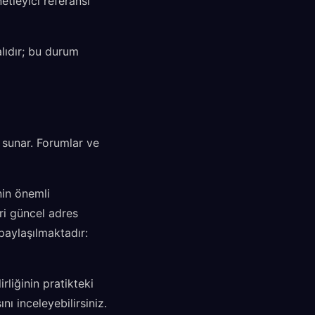
netleyici referansı
alıdır; bu durum
r sunar. Forumlar ve
nin önemli
ri güncel adres
paylaşılmaktadır:
rliğinin pratikteki
nı inceleyebilirsiniz.