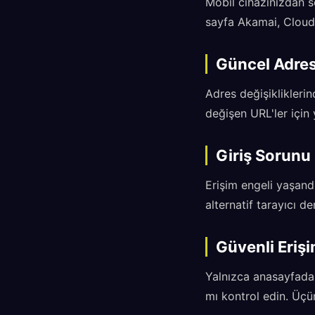
Mobil cihazınızdan s
sayfa Akamai, Cloudf
Güncel Adres
Adres değişikliklerin
değişen URL'ler için 
Giriş Sorun
Erişim engeli yaşandı
alternatif tarayıcı d
Güvenli Erişi
Yalnızca anasayfada 
mı kontrol edin. Üçü