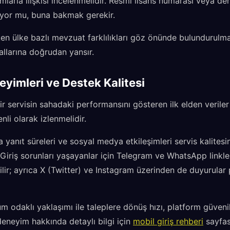
rumlarla ilişkisi incelenmelidir. Resmî lisans numarası veya de
uyor mu, buna bakmak gerekir.
rken ülke bazlı mevzuat farklılıkları göz önünde bulundurulm
llarına doğrudan yansır.
eyimleri ve Destek Kalitesi
bir servisin sahadaki performansını gösteren ilk elden verile
nli olarak izlenmelidir.
 yanıt süreleri ve sosyal medya etkileşimleri servis kalitesi
 Giriş sorunları yaşayanlar için Telegram ve WhatsApp linkle
ilir; ayrıca X (Twitter) ve Instagram üzerinden de duyurular 
 odaklı yaklaşımı ile taleplere dönüş hızı, platform güvenili
deneyim hakkında detaylı bilgi için
mobil giriş rehberi
sayfası