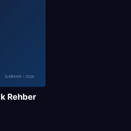
ik Rehber