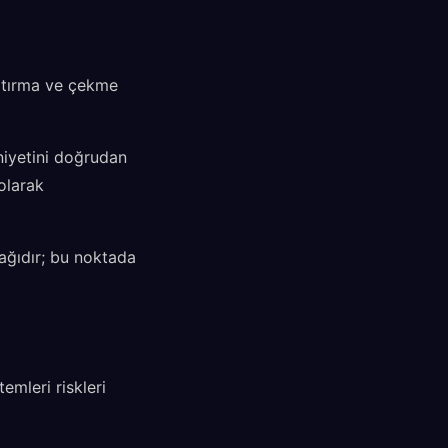
 yatırma ve çekme
niyetini doğrudan
 olarak
nağıdır; bu noktada
emleri riskleri