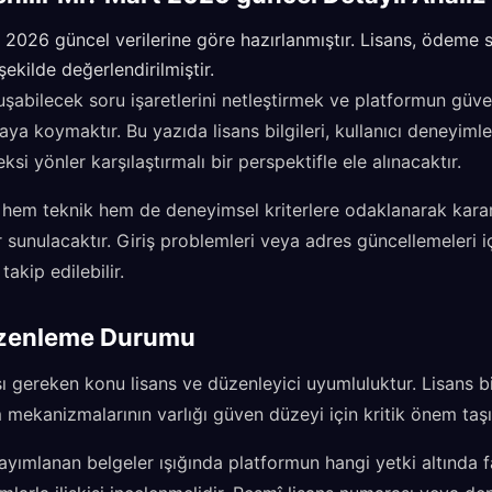
 2026 güncel verilerine göre hazırlanmıştır. Lisans, ödeme sü
şekilde değerlendirilmiştir.
şabilecek soru işaretlerini netleştirmek ve platformun güveni
taya koymaktır. Bu yazıda lisans bilgileri, kullanıcı deneyiml
ksi yönler karşılaştırmalı bir perspektifle ele alınacaktır.
e hem teknik hem de deneyimsel kriterlere odaklanarak kara
r sunulacaktır. Giriş problemleri veya adres güncellemeleri i
akip edilebilir.
üzenleme Durumu
sı gereken konu lisans ve düzenleyici uyumluluktur. Lisans bi
mekanizmalarının varlığı güven düzeyi için kritik önem taşı
ayımlanan belgeler ışığında platformun hangi yetki altında f