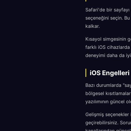
Safari'de bir sayfay
seçeneğini seçin. Bu
kalkar.
Kısayol simgesinin g
farklı iOS cihazlard
deneyimi daha da iyil
iOS Engelleri
Bazı durumlarda "say
bölgesel kısıtlamalar
yazılımının güncel o
Gelişmiş seçenekler 
geçirebilirsiniz. So
kanallarından güncel