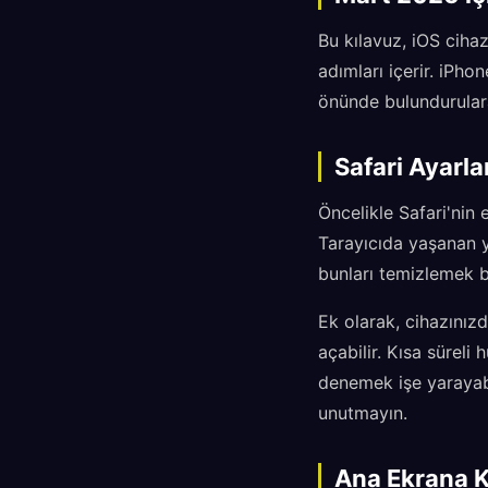
Bu kılavuz, iOS ciha
adımları içerir. iPhon
önünde bulundurulara
Safari Ayarl
Öncelikle Safari'nin
Tarayıcıda yaşanan 
bunları temizlemek b
Ek olarak, cihazınız
açabilir. Kısa sürel
denemek işe yarayabi
unutmayın.
Ana Ekrana K