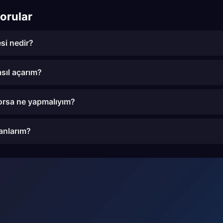
orular
si nedir?
sıl açarım?
yorsa ne yapmalıyım?
 anlarım?