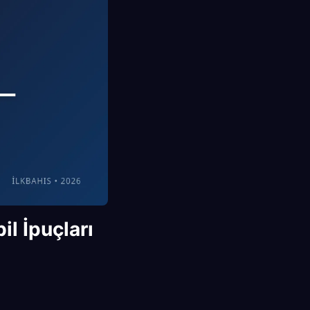
l İpuçları