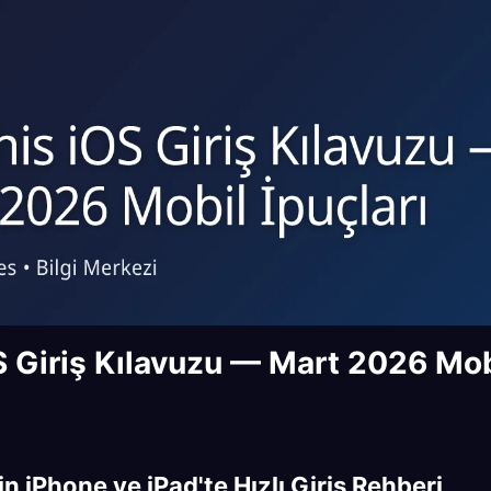
S Giriş Kılavuzu — Mart 2026 Mobi
n iPhone ve iPad'te Hızlı Giriş Rehberi