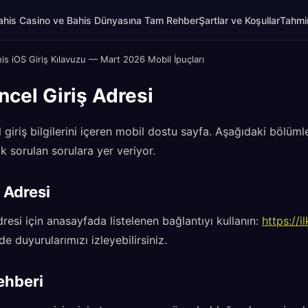
Bahis Casino ve Bahis Dünyasına Tam Rehber
Şartlar ve Koşullar
Tahmi
his iOS Giriş Kılavuzu — Mart 2026 Mobil İpuçları
ncel Giriş Adresi
 giriş bilgilerini içeren mobil dostu sayfa. Aşağıdaki bölümle
ık sorulan sorulara yer veriyor.
ş Adresi
resi için anasayfada listelenen bağlantıyı kullanın:
https://i
e duyurularımızı izleyebilirsiniz.
ehberi