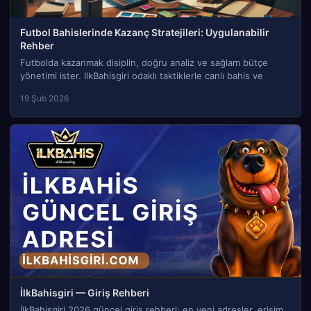
Futbol Bahislerinde Kazanç Stratejileri: Uygulanabilir
Rehber
Futbolda kazanmak disiplin, doğru analiz ve sağlam bütçe
yönetimi ister. IlkBahisgiri odaklı taktiklerle canlı bahis ve
19 Şub 2026
İlkBahisgiri — Giriş Rehberi
İlkBahisgiri 2026 güncel giriş rehberi: en yeni adresler, erişim