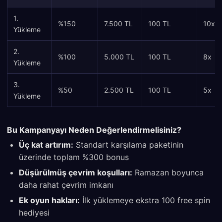
1.
%150
7.500 TL
100 TL
10x
Yükleme
2.
%100
5.000 TL
100 TL
8x
Yükleme
3.
%50
2.500 TL
100 TL
5x
Yükleme
Bu Kampanyayı Neden Değerlendirmelisiniz?
Üç kat artırım:
Standart karşılama paketinin
üzerinde toplam %300 bonus
Düşürülmüş çevrim koşulları:
Ramazan boyunca
daha rahat çevrim imkanı
Ek oyun hakları:
İlk yüklemeye ekstra 100 free spin
hediyesi