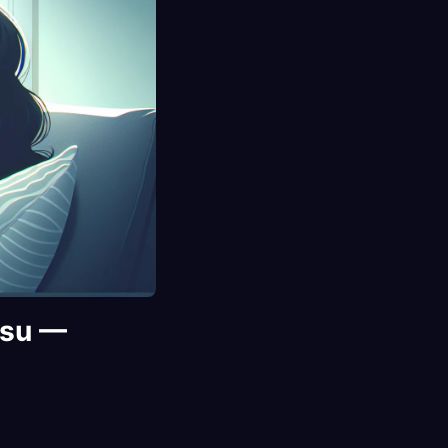
usu —