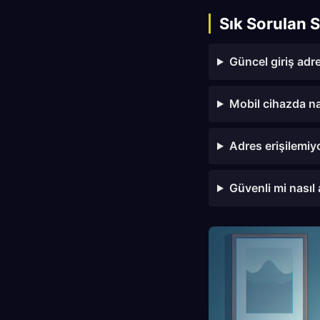
Sık Sorulan S
Güncel giriş adre
Mobil cihazda na
Adres erişilemi
Güvenli mi nasıl