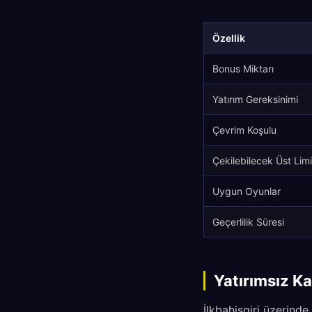
Özellik
Bonus Miktarı
Yatırım Gereksinimi
Çevrim Koşulu
Çekilebilecek Üst Limi
Uygun Oyunlar
Geçerlilik Süresi
Yatırımsız K
İlkbahisgiri üzerind