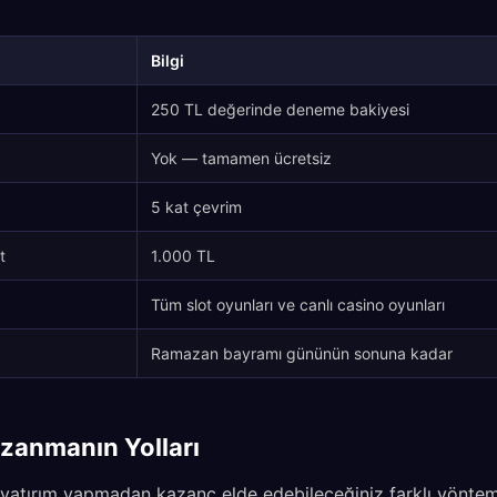
Bilgi
250 TL değerinde deneme bakiyesi
Yok — tamamen ücretsiz
5 kat çevrim
t
1.000 TL
Tüm slot oyunları ve canlı casino oyunları
Ramazan bayramı gününün sonuna kadar
azanmanın Yolları
e yatırım yapmadan kazanç elde edebileceğiniz farklı yöntem