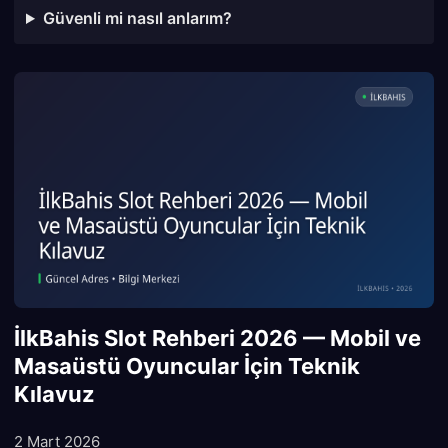
Güvenli mi nasıl anlarım?
İlkBahis Slot Rehberi 2026 — Mobil ve
Masaüstü Oyuncular İçin Teknik
Kılavuz
2 Mart 2026