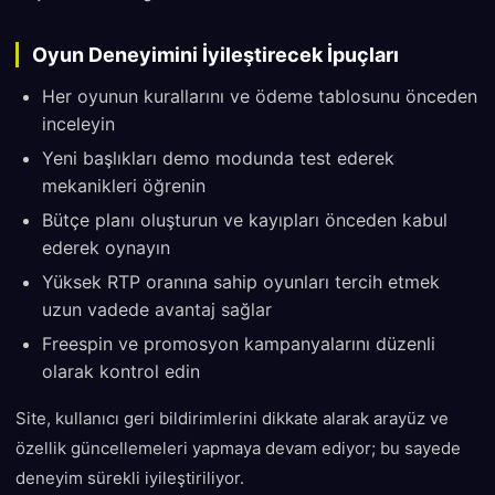
Oyun Deneyimini İyileştirecek İpuçları
Her oyunun kurallarını ve ödeme tablosunu önceden
inceleyin
Yeni başlıkları demo modunda test ederek
mekanikleri öğrenin
Bütçe planı oluşturun ve kayıpları önceden kabul
ederek oynayın
Yüksek RTP oranına sahip oyunları tercih etmek
uzun vadede avantaj sağlar
Freespin ve promosyon kampanyalarını düzenli
olarak kontrol edin
Site, kullanıcı geri bildirimlerini dikkate alarak arayüz ve
özellik güncellemeleri yapmaya devam ediyor; bu sayede
deneyim sürekli iyileştiriliyor.