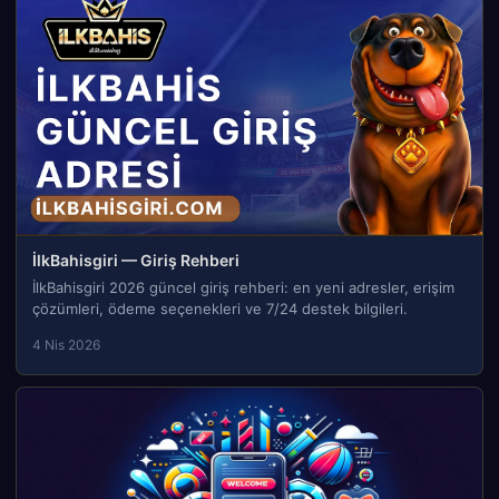
İlkBahisgiri — Giriş Rehberi
İlkBahisgiri 2026 güncel giriş rehberi: en yeni adresler, erişim
çözümleri, ödeme seçenekleri ve 7/24 destek bilgileri.
4 Nis 2026