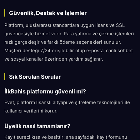
Güvenlik, Destek ve İşlemler
Platform, uluslararası standartlara uygun lisans ve SSL
güvencesiyle hizmet verir. Para yatırma ve çekme işlemleri
hızlı gerçekleşir ve farklı ödeme seçenekleri sunulur.
Müşteri desteği 7/24 erişilebilir olup e-posta, canlı sohbet
ve sosyal kanallar üzerinden yardım sağlanır.
Sık Sorulan Sorular
İlkBahis platformu güvenli mi?
Evet, platform lisanslı altyapı ve şifreleme teknolojileri ile
kullanıcı verilerini korur.
Üyelik nasıl tamamlanır?
Kayıt süreci kısa ve basittir: ana sayfadaki kayıt formunu