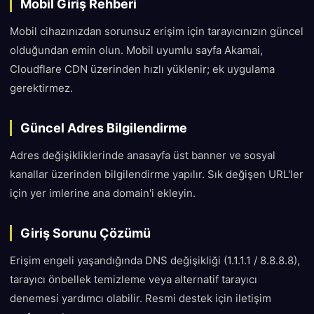
Mobil Giriş Rehberi
Mobil cihazınızdan sorunsuz erişim için tarayıcınızın güncel
olduğundan emin olun. Mobil uyumlu sayfa Akamai,
Cloudflare CDN üzerinden hızlı yüklenir; ek uygulama
gerektirmez.
Güncel Adres Bilgilendirme
Adres değişikliklerinde anasayfa üst banner ve sosyal
kanallar üzerinden bilgilendirme yapılır. Sık değişen URL'ler
için yer imlerine ana domain'i ekleyin.
Giriş Sorunu Çözümü
Erişim engeli yaşandığında DNS değişikliği (1.1.1.1 / 8.8.8.8),
tarayıcı önbellek temizleme veya alternatif tarayıcı
denemesi yardımcı olabilir. Resmi destek için iletişim