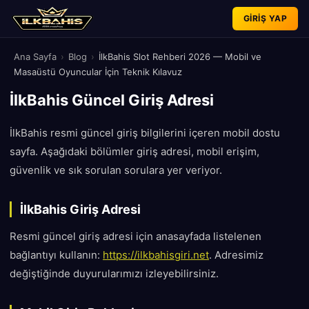
GIRIŞ YAP
Ana Sayfa
›
Blog
›
İlkBahis Slot Rehberi 2026 — Mobil ve
Masaüstü Oyuncular İçin Teknik Kılavuz
İlkBahis Güncel Giriş Adresi
İlkBahis resmi güncel giriş bilgilerini içeren mobil dostu
sayfa. Aşağıdaki bölümler giriş adresi, mobil erişim,
güvenlik ve sık sorulan sorulara yer veriyor.
İlkBahis Giriş Adresi
Resmi güncel giriş adresi için anasayfada listelenen
bağlantıyı kullanın:
https://ilkbahisgiri.net
. Adresimiz
değiştiğinde duyurularımızı izleyebilirsiniz.