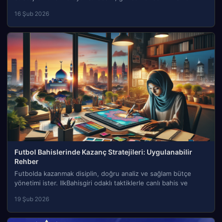
16 Şub 2026
Futbol Bahislerinde Kazanç Stratejileri: Uygulanabilir
Rehber
Futbolda kazanmak disiplin, doğru analiz ve sağlam bütçe
yönetimi ister. IlkBahisgiri odaklı taktiklerle canlı bahis ve
19 Şub 2026