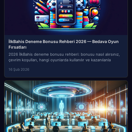
İlkBahis Deneme Bonusu Rehberi 2026 — Bedava Oyun
Fırsatları
2026 İlkBahis deneme bonusu rehberi: bonusu nasıl alırsınız,
çevrim koşulları, hangi oyunlarda kullanılır ve kazanılanla
16 Şub 2026