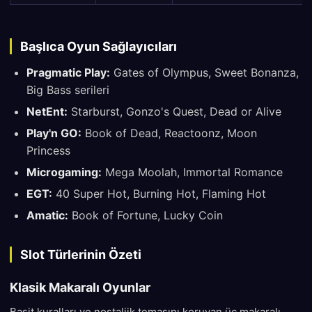
Başlıca Oyun Sağlayıcıları
Pragmatic Play:
Gates of Olympus, Sweet Bonanza,
Big Bass serileri
NetEnt:
Starburst, Gonzo's Quest, Dead or Alive
Play'n GO:
Book of Dead, Reactoonz, Moon
Princess
Microgaming:
Mega Moolah, Immortal Romance
EGT:
40 Super Hot, Burning Hot, Flaming Hot
Amatic:
Book of Fortune, Lucky Coin
Slot Türlerinin Özeti
Klasik Makaralı Oyunlar
Basit kuralları ve nostaljik temasını koruyan üç makaralı