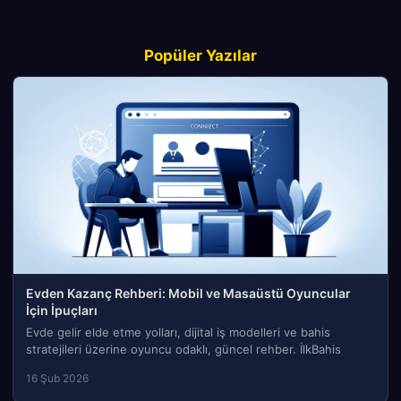
Popüler Yazılar
Evden Kazanç Rehberi: Mobil ve Masaüstü Oyuncular
İçin İpuçları
Evde gelir elde etme yolları, dijital iş modelleri ve bahis
stratejileri üzerine oyuncu odaklı, güncel rehber. İlkBahis
16 Şub 2026