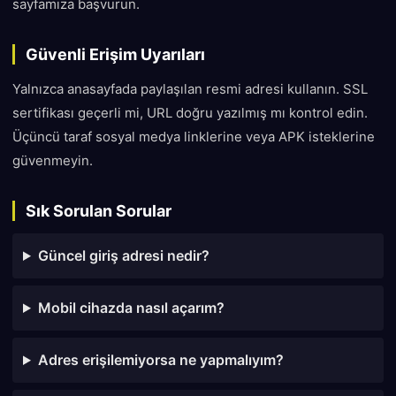
sayfamıza başvurun.
Güvenli Erişim Uyarıları
Yalnızca anasayfada paylaşılan resmi adresi kullanın. SSL
sertifikası geçerli mi, URL doğru yazılmış mı kontrol edin.
Üçüncü taraf sosyal medya linklerine veya APK isteklerine
güvenmeyin.
Sık Sorulan Sorular
Güncel giriş adresi nedir?
Mobil cihazda nasıl açarım?
Adres erişilemiyorsa ne yapmalıyım?