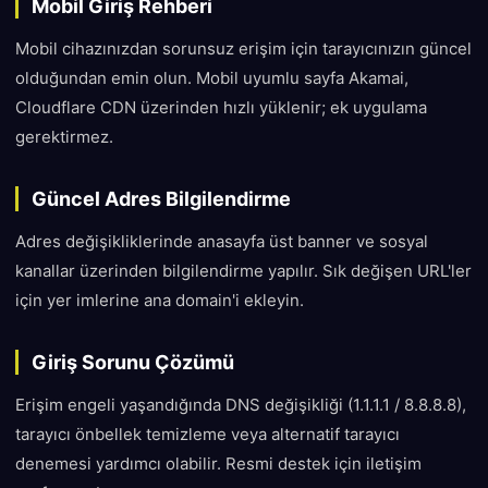
Mobil Giriş Rehberi
Mobil cihazınızdan sorunsuz erişim için tarayıcınızın güncel
olduğundan emin olun. Mobil uyumlu sayfa Akamai,
Cloudflare CDN üzerinden hızlı yüklenir; ek uygulama
gerektirmez.
Güncel Adres Bilgilendirme
Adres değişikliklerinde anasayfa üst banner ve sosyal
kanallar üzerinden bilgilendirme yapılır. Sık değişen URL'ler
için yer imlerine ana domain'i ekleyin.
Giriş Sorunu Çözümü
Erişim engeli yaşandığında DNS değişikliği (1.1.1.1 / 8.8.8.8),
tarayıcı önbellek temizleme veya alternatif tarayıcı
denemesi yardımcı olabilir. Resmi destek için iletişim