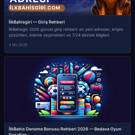
İlkBahisgiri — Giriş Rehberi
İlkBahisgiri 2026 güncel giriş rehberi: en yeni adresler, erişim
çözümleri, ödeme seçenekleri ve 7/24 destek bilgileri.
4 Nis 2026
İlkBahis Deneme Bonusu Rehberi 2026 — Bedava Oyun
Fırsatları