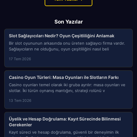
Son Yazılar
Slot Sağlayıcıları Nedir? Oyun Çeşitliliğini Anlamak
Bir slot oyununun arkasında onu üreten sağlayıcı firma vardır.
Sağlayıcıların ne olduğunu, oyun çeşitliliğini nasıl beli
17 Tem 2026
Casino Oyun Türleri: Masa Oyunları ile Slotların Farkı
Casino oyunları temel olarak iki gruba ayrılır: masa oyunları ve
slotlar. İki türün oynanış mantığını, strateji rolünü v
13 Tem 2026
Üyelik ve Hesap Doğrulama: Kayıt Sürecinde Bilinmesi
Gerekenler
Kayıt süreci ve hesap doğrulama, güvenli bir deneyimin ilk