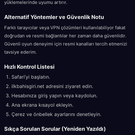
yüklemelerinde uyumu artırır.
Alternatif Yöntemler ve Güvenlik Notu
Farklı tarayıcılar veya VPN çözümleri kullanılabiliyor fakat
doğrudan ve resmi bağlantılar her zaman daha güvenlidir.
Güvenli oyun deneyimi için resmi kanalları tercih etmenizi
tavsiye ederim.
Hızlı Kontrol Listesi
Safari’yi başlatın.
ilkbahisgiri.net adresini ziyaret edin.
Hesabınıza giriş yapın veya kaydolun.
Ana ekrana kısayol ekleyin.
Çerez ve önbellek ayarlarını denetleyin.
Sıkça Sorulan Sorular (Yeniden Yazıldı)