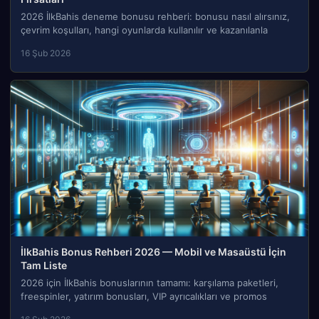
2026 İlkBahis deneme bonusu rehberi: bonusu nasıl alırsınız,
çevrim koşulları, hangi oyunlarda kullanılır ve kazanılanla
16 Şub 2026
İlkBahis Bonus Rehberi 2026 — Mobil ve Masaüstü İçin
Tam Liste
2026 için İlkBahis bonuslarının tamamı: karşılama paketleri,
freespinler, yatırım bonusları, VIP ayrıcalıkları ve promos