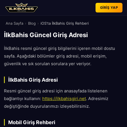
GIRIŞ YAP
Ana Sayfa
›
Blog
›
iOS'ta İlkBahis Giriş Rehberi
İlkBahis Güncel Giriş Adresi
İlkBahis resmi güncel giriş bilgilerini içeren mobil dostu
sayfa. Aşağıdaki bölümler giriş adresi, mobil erişim,
güvenlik ve sık sorulan sorulara yer veriyor.
İlkBahis Giriş Adresi
Resmi güncel giriş adresi için anasayfada listelenen
bağlantıyı kullanın:
https://ilkbahisgiri.net
. Adresimiz
değiştiğinde duyurularımızı izleyebilirsiniz.
Mobil Giriş Rehberi