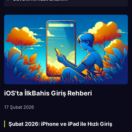
iOS'ta İlkBahis Giriş Rehberi
17 Şubat 2026
Şubat 2026: iPhone ve iPad ile Hızlı Giriş