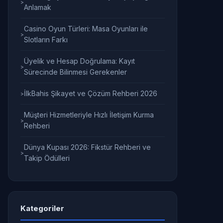
Anlamak
Casino Oyun Türleri: Masa Oyunları ile
Slotların Farkı
Üyelik ve Hesap Doğrulama: Kayıt
Sürecinde Bilinmesi Gerekenler
İlkBahis Şikayet ve Çözüm Rehberi 2026
Müşteri Hizmetleriyle Hızlı İletişim Kurma
Rehberi
Dünya Kupası 2026: Fikstür Rehberi ve
Takip Ödülleri
Kategoriler