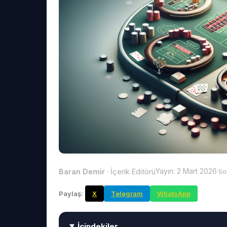
Yayın:
2 Mart 2026
Baran Demir
·
İçerik Editörü
So
Paylaş:
X
Telegram
WhatsApp
İçindekiler