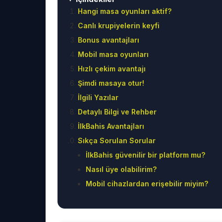
Hangi masa oyunları aktif?
Canlı krupiyelerin keyfi
Bonus avantajları
Mobil masa oyunları
Hızlı çekim avantajı
Şimdi masaya otur!
İlgili Yazılar
Detaylı Bilgi ve Rehber
İlkBahis Avantajları
Sıkça Sorulan Sorular
İlkBahis güvenilir bir platform mu?
Nasıl üye olabilirim?
Mobil cihazlardan erişebilir miyim?