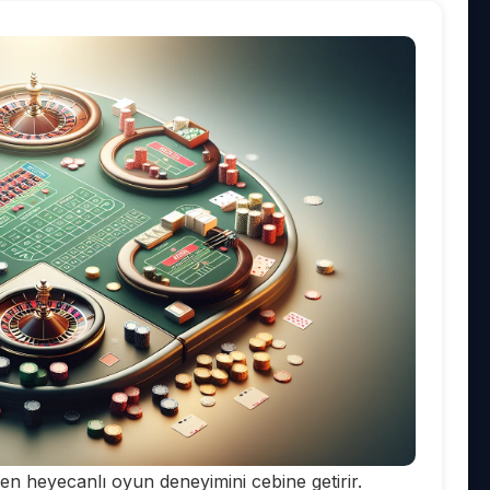
en heyecanlı oyun deneyimini cebine getirir.