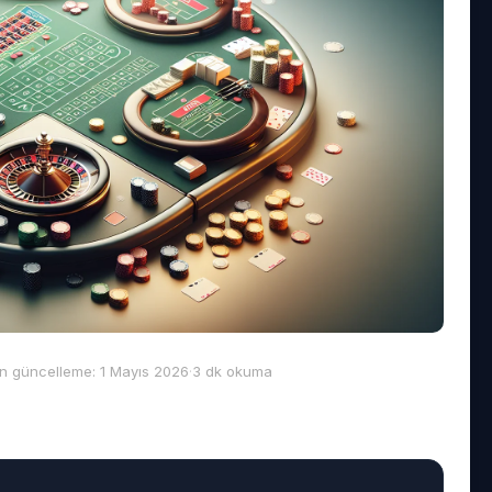
n güncelleme:
1 Mayıs 2026
3
dk okuma