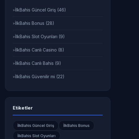
İlkBahis Güncel Giriş
(46)
İlkBahis Bonus
(28)
İlkBahis Slot Oyunları
(9)
İlkBahis Canlı Casino
(8)
İlkBahis Canlı Bahis
(9)
İlkBahis Güvenilir mi
(22)
Etiketler
İlkBahis Güncel Giriş
İlkBahis Bonus
İlkBahis Slot Oyunları