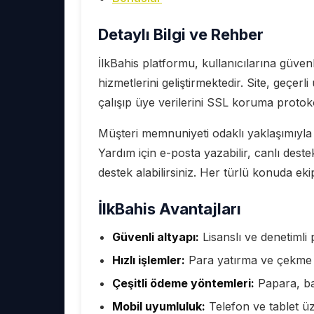
Detaylı Bilgi ve Rehber
İlkBahis platformu, kullanıcılarına güvenl
hizmetlerini geliştirmektedir. Site, geçerl
çalışıp üye verilerini SSL koruma protok
Müşteri memnuniyeti odaklı yaklaşımıyla 
Yardım için e-posta yazabilir, canlı dest
destek alabilirsiniz. Her türlü konuda eki
İlkBahis Avantajları
Güvenli altyapı:
Lisanslı ve denetimli 
Hızlı işlemler:
Para yatırma ve çekme i
Çeşitli ödeme yöntemleri:
Papara, ba
Mobil uyumluluk:
Telefon ve tablet üz