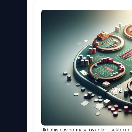
Ilkbahis casino masa oyunları, sektörün 