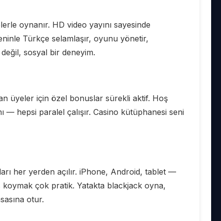
lerle oynanır. HD video yayını sayesinde
eninle Türkçe selamlaşır, oyunu yönetir,
değil, sosyal bir deneyim.
 üyeler için özel bonuslar sürekli aktif. Hoş
lımı — hepsi paralel çalışır. Casino kütüphanesi seni
rı her yerden açılır. iPhone, Android, tablet —
s koymak çok pratik. Yatakta blackjack oyna,
sasına otur.