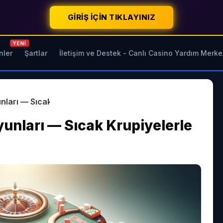
GİRİŞ İÇİN TIKLAYINIZ
nler
Şartlar
İletişim ve Destek - Canlı Casino Yardım Merke
nları — Sıcak Krupiyelerle Büyük Eğlence!
unları — Sıcak Krupiyelerle