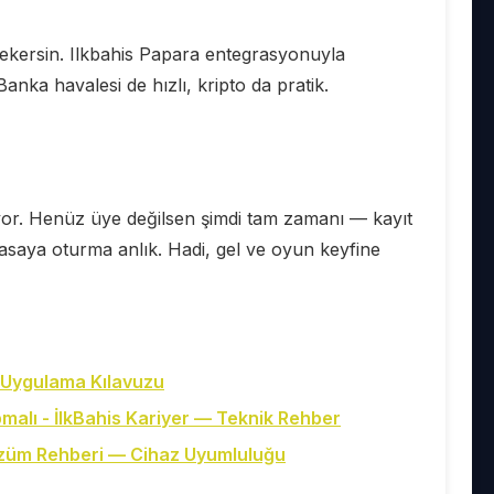
ekersin. Ilkbahis Papara entegrasyonuyla
Banka havalesi de hızlı, kripto da pratik.
iyor. Henüz üye değilsen şimdi tam zamanı — kayıt
asaya oturma anlık. Hadi, gel ve oyun keyfine
 — Uygulama Kılavuzu
malı - İlkBahis Kariyer — Teknik Rehber
Çözüm Rehberi — Cihaz Uyumluluğu