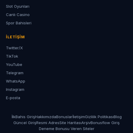
Slot Oyunları
Canlı Casino
Spor Bahisleri
İLETIŞIM
Twitter/X
TikTok
YouTube
Telegram
WhatsApp
Instagram
E-posta
İlkBahis Giriş
Hakkımızda
Bonuslar
İletişim
Gizlilik Politikası
Blog
Güncel Giriş
Resmi Adres
Site Haritası
Arşiv
Bonusflow Giriş
Deneme Bonusu Veren Siteler