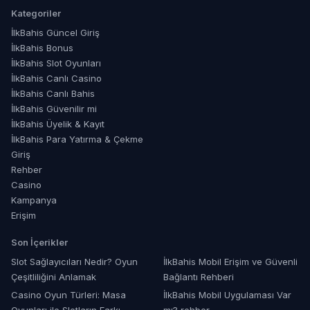
Kategoriler
İlkBahis Güncel Giriş
İlkBahis Bonus
İlkBahis Slot Oyunları
İlkBahis Canlı Casino
İlkBahis Canlı Bahis
İlkBahis Güvenilir mi
İlkBahis Üyelik & Kayıt
İlkBahis Para Yatırma & Çekme
Giriş
Rehber
Casino
Kampanya
Erişim
Son İçerikler
Slot Sağlayıcıları Nedir? Oyun
İlkBahis Mobil Erişim ve Güvenli
Çeşitliliğini Anlamak
Bağlantı Rehberi
Casino Oyun Türleri: Masa
İlkBahis Mobil Uygulaması Var
Oyunları ile Slotların Farkı
mı? rehber