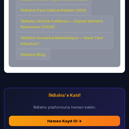
İlkBahis Para Çekme Rehberi 2026
İlkBahis Gizlilik Politikası — Kişisel Verilerin
Korunması (2026)
İlkBahis İnceleme Metodolojisi — Nasıl Test
Ediyoruz?
İlkBahis
Blog
İlkBahis
'e Katıl!
İlkBahis platformuna hemen katılın.
Hemen Kayıt Ol →