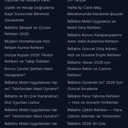
Üyelik ve Hesap Doğrulama:
Hafta İçi Canlı Maç
Kayıt Sürecinde Bilinmesi
Maratonunda Kazanma İpuçları
Gerekenler
İlkBahis Mobil Uygulama ve
İlkBahis Şikayet ve Çözüm
Mobil Giriş Rehberi
Rehberi 2026
İlkBahis Bonus Kampanyalarını
Müşteri Hizmetleriyle Hızlı
Adım Adım Kullanma Rehberi
İletişim Kurma Rehberi
İlkBahis Güncel Giriş Adresi:
Dünya Kupası 2026: Fikstür
Hızlı ve Güvenli Erişim Rehberi
Rehberi ve Takip Ödülleri
İlkBahis: Nisan 2026 için
Bonus Çevrim Şartları Nasıl
Eksiksiz Bahis ve Casino
Hesaplanır?
Rehberi
İlkBahis Mobil Uygulaması Var
İlkBahis Güvenilir mi? 2026 İçin
mı? Telefondan Nasıl Oynanır?
Güncel İnceleme
İlkBahis ile En Çok Kazandıran
İlkBahis Para Yatırma Rehberi
Slot Oyunları Listesi
— Hızlı ve Güvenli Yöntemler
İlkBahis Mobil Uygulaması Var
İlkBahis Çekim Rehberi — Para
mı? Telefondan Nasıl Oynanır?
Çekme Adımları ve Yöntemleri
İlkBahis Mobil Uygulaması Var
İlkBahis 2026: En Çok