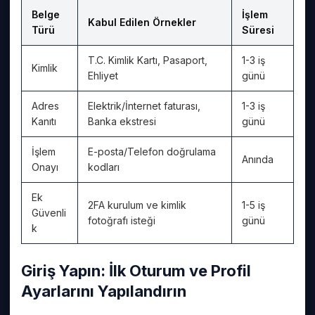
Belge
İşlem
Kabul Edilen Örnekler
Türü
Süresi
T.C. Kimlik Kartı, Pasaport,
1-3 iş
Kimlik
Ehliyet
günü
Adres
Elektrik/İnternet faturası,
1-3 iş
Kanıtı
Banka ekstresi
günü
İşlem
E-posta/Telefon doğrulama
Anında
Onayı
kodları
Ek
2FA kurulum ve kimlik
1-5 iş
Güvenli
fotoğrafı isteği
günü
k
Giriş Yapın: İlk Oturum ve Profil
Ayarlarını Yapılandırın