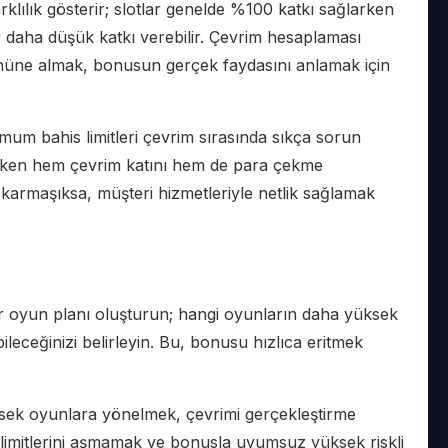
arklılık gösterir; slotlar genelde %100 katkı sağlarken
r daha düşük katkı verebilir. Çevrim hesaplaması
önüne almak, bonusun gerçek faydasını anlamak için
um bahis limitleri çevrim sırasında sıkça sorun
arken hem çevrim katını hem de para çekme
ı karmaşıksa, müşteri hizmetleriyle netlik sağlamak
ir oyun planı oluşturun; hangi oyunların daha yüksek
bileceğinizi belirleyin. Bu, bonusu hızlıca eritmek
ksek oyunlara yönelmek, çevrimi gerçekleştirme
s limitlerini aşmamak ve bonusla uyumsuz yüksek riskli