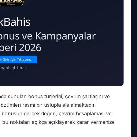
inde sunulan bonus türlerini, çevrim şartlarını ve
özümleri resmi bir üslupla ele almaktadır.
kler; bonusun gerçek değeri, çevrim hesaplaması ve
z bu noktaları açıkça açıklayarak karar vermenize