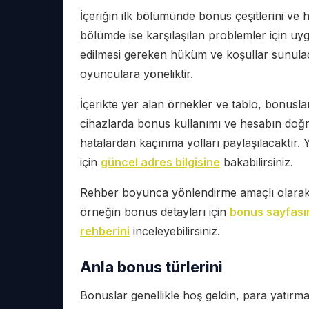
İçeriğin ilk bölümünde bonus çeşitlerini ve he
bölümde ise karşılaşılan problemler için uyg
edilmesi gereken hüküm ve koşullar sunulac
oyunculara yöneliktir.
İçerikte yer alan örnekler ve tablo, bonusları
cihazlarda bonus kullanımı ve hesabın doğrula
hatalardan kaçınma yolları paylaşılacaktır. Y
için
güncel adres bilgisine
bakabilirsiniz.
Rehber boyunca yönlendirme amaçlı olarak site
örneğin bonus detayları için
bonus sayfası
rehberini
inceleyebilirsiniz.
Anla bonus türlerini
Bonuslar genellikle hoş geldin, para yatırma