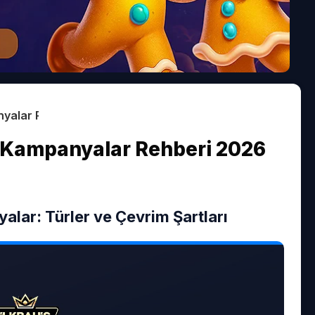
anyalar Rehberi 2026
ve Kampanyalar Rehberi 2026
alar: Türler ve Çevrim Şartları