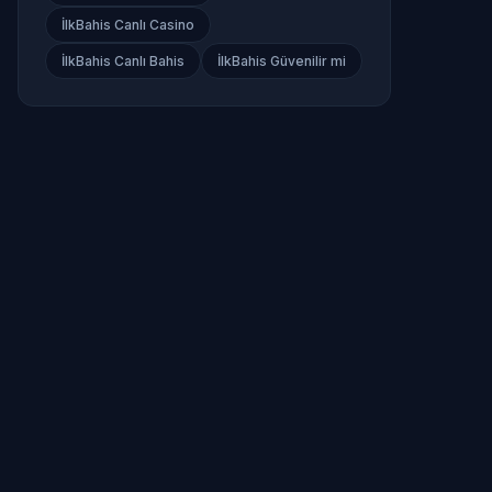
İlkBahis Canlı Casino
İlkBahis Canlı Bahis
İlkBahis Güvenilir mi