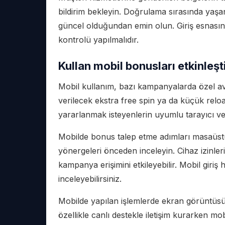
bildirim bekleyin. Doğrulama sırasında yaşan
güncel olduğundan emin olun. Giriş esnası
kontrolü yapılmalıdır.
Kullan mobil bonusları etkinleşt
Mobil kullanım, bazı kampanyalarda özel av
verilecek ekstra free spin ya da küçük relo
yararlanmak isteyenlerin uyumlu tarayıcı v
Mobilde bonus talep etme adımları masaüstün
yönergeleri önceden inceleyin. Cihaz izinleri
kampanya erişimini etkileyebilir. Mobil giriş h
inceleyebilirsiniz.
Mobilde yapılan işlemlerde ekran görüntüsü a
özellikle canlı destekle iletişim kurarken mo