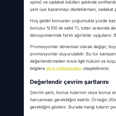
spins) ve sadakat ödülleri şeklinde sınıfland
yeni üye kazanmayı desteklerken, sadakat 
Hoş geldin bonusları çoğunlukla yüzde bazlı v
bonusu %100 ile sabit TL tutarı arasında değ
dönüşümlerinde farklı ağırlıklar uygulanır. 
Promosyonlar dönemsel olarak değişir; büyük
promosyonlar duyurulabilir. Bu tür kampanya
değerlendirmeden önce ilgili hüküm ve koşulla
bilgilere
giriş rehberinden
ulaşabilirsiniz.
Değerlendir çevrim şartlarını
Çevrim şartı, bonus tutarının veya bonus artı 
harcanması gerekliliğini belirtir. Örneğin 2
gerektiğini gösterir. Burada hangi tutarın çe