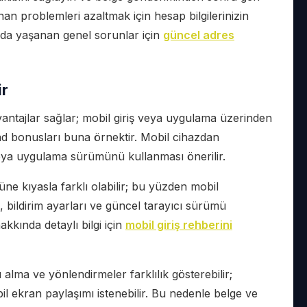
an problemleri azaltmak için hesap bilgilerinizin
nda yaşanan genel sorunlar için
güncel adres
ir
antajlar sağlar; mobil giriş veya uygulama üzerinden
ad bonusları buna örnektir. Mobil cihazdan
eya uygulama sürümünü kullanması önerilir.
e kıyasla farklı olabilir; bu yüzden mobil
, bildirim ayarları ve güncel tarayıcı sürümü
akkında detaylı bilgi için
mobil giriş rehberini
lma ve yönlendirmeler farklılık gösterebilir;
bil ekran paylaşımı istenebilir. Bu nedenle belge ve