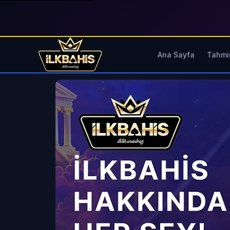
Ana Sayfa
Tahmi