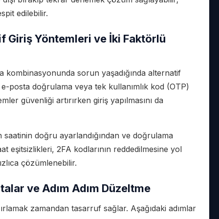
it edilebilir.
f Giriş Yöntemleri ve İki Faktörlü
arola kombinasyonunda sorun yaşadığında alternatif
 e-posta doğrulama veya tek kullanımlık kod (OTP)
emler güvenliği artırırken giriş yapılmasını da
on saatinin doğru ayarlandığından ve doğrulama
t eşitsizlikleri, 2FA kodlarının reddedilmesine yol
ızlıca çözümlenebilir.
atalar ve Adım Adım Düzeltme
 hazırlamak zamandan tasarruf sağlar. Aşağıdaki adımlar