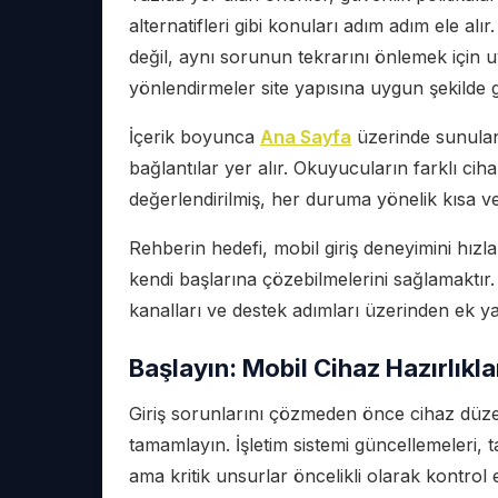
alternatifleri gibi konuları adım adım ele 
değil, aynı sorunun tekrarını önlemek için u
yönlendirmeler site yapısına uygun şekilde 
İçerik boyunca
Ana Sayfa
üzerinde sunulan 
bağlantılar yer alır. Okuyucuların farklı cih
değerlendirilmiş, her duruma yönelik kısa ve
Rehberin hedefi, mobil giriş deneyimini hızlan
kendi başlarına çözebilmelerini sağlamaktır.
kanalları ve destek adımları üzerinden ek
Başlayın: Mobil Cihaz Hazırlıkla
Giriş sorunlarını çözmeden önce cihaz düze
tamamlayın. İşletim sistemi güncellemeleri, 
ama kritik unsurlar öncelikli olarak kontrol e