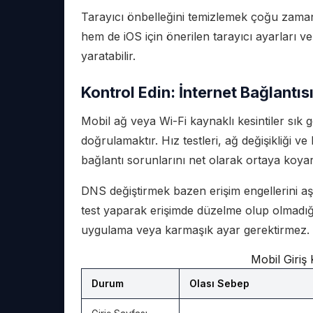
Tarayıcı önbelleğini temizlemek çoğu zaman
hem de iOS için önerilen tarayıcı ayarları v
yaratabilir.
Kontrol Edin: İnternet Bağlantıs
Mobil ağ veya Wi-Fi kaynaklı kesintiler sık g
doğrulamaktır. Hız testleri, ağ değişikliği v
bağlantı sorunlarını net olarak ortaya koyar
DNS değiştirmek bazen erişim engellerini aş
test yaparak erişimde düzelme olup olmadığ
uygulama veya karmaşık ayar gerektirmez.
Mobil Giriş
Durum
Olası Sebep