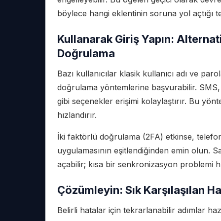
böylece hangi eklentinin soruna yol açtığı tesp
Kullanarak Giriş Yapın: Alternati
Doğrulama
Bazı kullanıcılar klasik kullanıcı adı ve p
doğrulama yöntemlerine başvurabilir. SMS,
gibi seçenekler erişimi kolaylaştırır. Bu yönt
hızlandırır.
İki faktörlü doğrulama (2FA) etkinse, telef
uygulamasının eşitlendiğinden emin olun. Saa
açabilir; kısa bir senkronizasyon problemi h
Çözümleyin: Sık Karşılaşılan H
Belirli hatalar için tekrarlanabilir adımlar