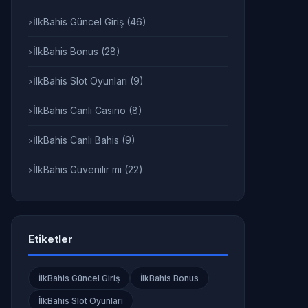
İlkBahis Güncel Giriş
(46)
İlkBahis Bonus
(28)
İlkBahis Slot Oyunları
(9)
İlkBahis Canlı Casino
(8)
İlkBahis Canlı Bahis
(9)
İlkBahis Güvenilir mi
(22)
Etiketler
İlkBahis Güncel Giriş
İlkBahis Bonus
İlkBahis Slot Oyunları