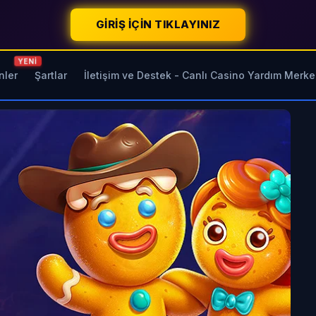
GİRİŞ İÇİN TIKLAYINIZ
nler
Şartlar
İletişim ve Destek - Canlı Casino Yardım Merke