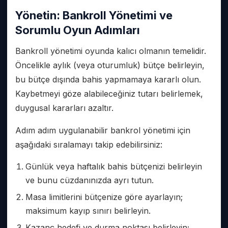
Yönetin: Bankroll Yönetimi ve
Sorumlu Oyun Adımları
Bankroll yönetimi oyunda kalıcı olmanın temelidir.
Öncelikle aylık (veya oturumluk) bütçe belirleyin,
bu bütçe dışında bahis yapmamaya kararlı olun.
Kaybetmeyi göze alabileceğiniz tutarı belirlemek,
duygusal kararları azaltır.
Adım adım uygulanabilir bankrol yönetimi için
aşağıdaki sıralamayı takip edebilirsiniz:
Günlük veya haftalık bahis bütçenizi belirleyin
ve bunu cüzdanınızda ayrı tutun.
Masa limitlerini bütçenize göre ayarlayın;
maksimum kayıp sınırı belirleyin.
Kazanç hedefi ve durma noktası belirleyin;