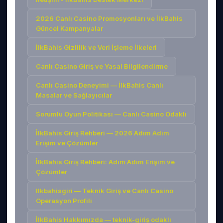
2026 Canlı Casino Promosyonları ve İlkBahis
Güncel Kampanyalar
İlkBahis Gizlilik ve Veri İşleme İlkeleri
Canlı Casino Giriş ve Yasal Bilgilendirme
Canlı Casino Deneyimi — İlkBahis Canlı
Masalar ve Sağlayıcılar
Sorumlu Oyun Politikası — Canlı Casino Odaklı
İlkBahis Giriş Rehberi — 2026 Adım Adım
Erişim ve Çözümler
İlkBahis Giriş Rehberi: Adım Adım Erişim ve
Çözümler
Ilkbahisgiri — Teknik Giriş ve Canlı Casino
Operasyon Profili
İlkBahis Hakkımızda — teknik-giriş odaklı