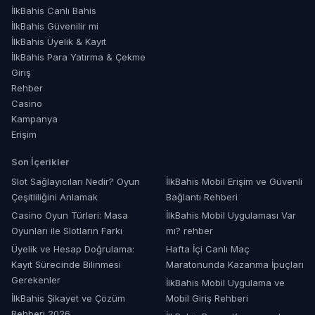
İlkBahis Canlı Bahis
İlkBahis Güvenilir mi
İlkBahis Üyelik & Kayıt
İlkBahis Para Yatırma & Çekme
Giriş
Rehber
Casino
Kampanya
Erişim
Son İçerikler
Slot Sağlayıcıları Nedir? Oyun
İlkBahis Mobil Erişim ve Güvenli
Çeşitliliğini Anlamak
Bağlantı Rehberi
Casino Oyun Türleri: Masa
İlkBahis Mobil Uygulaması Var
Oyunları ile Slotların Farkı
mı? rehber
Üyelik ve Hesap Doğrulama:
Hafta İçi Canlı Maç
Kayıt Sürecinde Bilinmesi
Maratonunda Kazanma İpuçları
Gerekenler
İlkBahis Mobil Uygulama ve
İlkBahis Şikayet ve Çözüm
Mobil Giriş Rehberi
Rehberi 2026