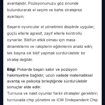
avantajlıdır. Pozisyonunuzu göz önünde
bulundurarak el seçimi ve bahis stratejinizi
ayarlayın.
Başarılı oyuncular el yönetimini disiplinle uygular;
güçlü ellerle agresif, zayıf ellerle kontrollü
oynarlar. Blöfün etkili olması için masa
dinamiklerini ve rakiplerin eğilimlerini analiz edin;
tek başına sık blöf yapmak sürdürülebilir bir
strateji değildir.
Bilgi:
Pokerde başarı sabır ve pozisyon
hakimiyetine bağlıdır; uzun vadede matematiksel
avantaj ve psikoloji birleştiğinde sürdürülebilir
sonuçlar elde edilir.
Turnuva ve nakit oyunlar farklı stratejiler gerektirir;
turnuvada chip yönetimi ve ICM (Independent Chip