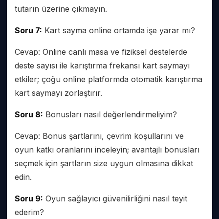
tutarın üzerine çıkmayın.
Soru 7:
Kart sayma online ortamda işe yarar mı?
Cevap: Online canlı masa ve fiziksel destelerde
deste sayısı ile karıştırma frekansı kart saymayı
etkiler; çoğu online platformda otomatik karıştırma
kart saymayı zorlaştırır.
Soru 8:
Bonusları nasıl değerlendirmeliyim?
Cevap: Bonus şartlarını, çevrim koşullarını ve
oyun katkı oranlarını inceleyin; avantajlı bonusları
seçmek için şartların size uygun olmasına dikkat
edin.
Soru 9:
Oyun sağlayıcı güvenilirliğini nasıl teyit
ederim?