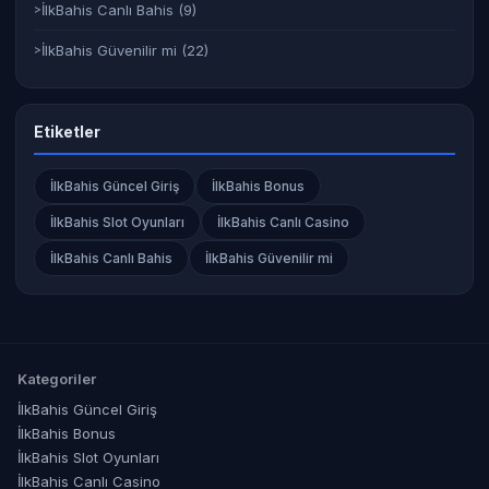
İlkBahis Canlı Bahis
(9)
İlkBahis Güvenilir mi
(22)
Etiketler
İlkBahis Güncel Giriş
İlkBahis Bonus
İlkBahis Slot Oyunları
İlkBahis Canlı Casino
İlkBahis Canlı Bahis
İlkBahis Güvenilir mi
Kategoriler
İlkBahis Güncel Giriş
İlkBahis Bonus
İlkBahis Slot Oyunları
İlkBahis Canlı Casino