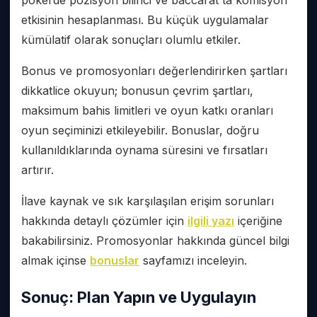
etkisinin hesaplanması. Bu küçük uygulamalar
kümülatif olarak sonuçları olumlu etkiler.
Bonus ve promosyonları değerlendirirken şartları
dikkatlice okuyun; bonusun çevrim şartları,
maksimum bahis limitleri ve oyun katkı oranları
oyun seçiminizi etkileyebilir. Bonuslar, doğru
kullanıldıklarında oynama süresini ve fırsatları
artırır.
İlave kaynak ve sık karşılaşılan erişim sorunları
hakkında detaylı çözümler için
ilgili yazı
içeriğine
bakabilirsiniz. Promosyonlar hakkında güncel bilgi
almak içinse
bonuslar
sayfamızı inceleyin.
Sonuç: Plan Yapın ve Uygulayın