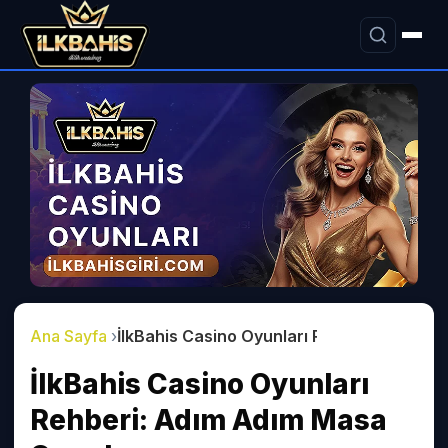
Ana Sayfa
İlkBahis Casino Oyunları Rehberi: Adım A
İlkBahis Casino Oyunları
Rehberi: Adım Adım Masa