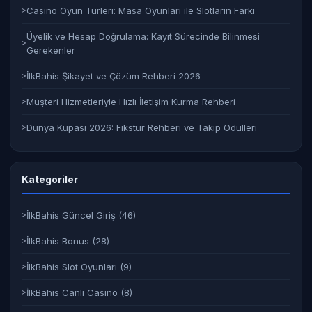
Casino Oyun Türleri: Masa Oyunları ile Slotların Farkı
Üyelik ve Hesap Doğrulama: Kayıt Sürecinde Bilinmesi
Gerekenler
İlkBahis Şikayet ve Çözüm Rehberi 2026
Müşteri Hizmetleriyle Hızlı İletişim Kurma Rehberi
Dünya Kupası 2026: Fikstür Rehberi ve Takip Ödülleri
Kategoriler
İlkBahis Güncel Giriş
(46)
İlkBahis Bonus
(28)
İlkBahis Slot Oyunları
(9)
İlkBahis Canlı Casino
(8)