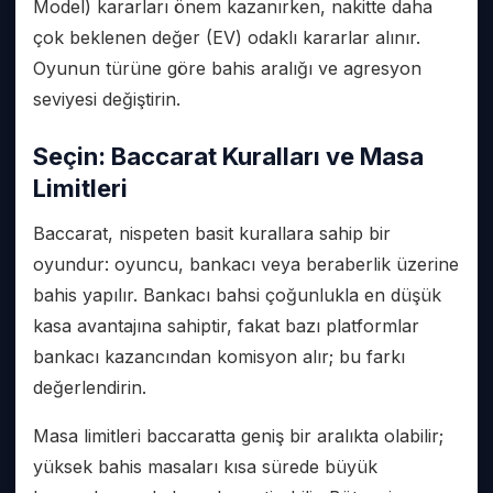
Model) kararları önem kazanırken, nakitte daha
çok beklenen değer (EV) odaklı kararlar alınır.
Oyunun türüne göre bahis aralığı ve agresyon
seviyesi değiştirin.
Seçin: Baccarat Kuralları ve Masa
Limitleri
Baccarat, nispeten basit kurallara sahip bir
oyundur: oyuncu, bankacı veya beraberlik üzerine
bahis yapılır. Bankacı bahsi çoğunlukla en düşük
kasa avantajına sahiptir, fakat bazı platformlar
bankacı kazancından komisyon alır; bu farkı
değerlendirin.
Masa limitleri baccaratta geniş bir aralıkta olabilir;
yüksek bahis masaları kısa sürede büyük