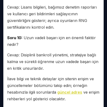
Cevap: Lisans bilgileri, bağımsız denetim raporları
ve kullanıcı geri bildirimleri sağlayıcının
güvenilirliğini gösterir; ayrıca oyunların RNG
sertifikalarını kontrol edin.
Soru 10:
Uzun vadeli başarı için en önemli faktör
nedir?
Cevap: Disiplinli bankroll yönetimi, stratejiye bağlı
kalma ve sürekli öğrenme uzun vadede başarı için
en kritik unsurlardır.
İlave bilgi ve teknik detaylar için sitenin erişim ve
güncellemeler bölümünü takip edin; örneğin
hesabınızla ilgili sorunlarda
güncel adres
ve erişim
rehberleri yol gösterici olacaktır.