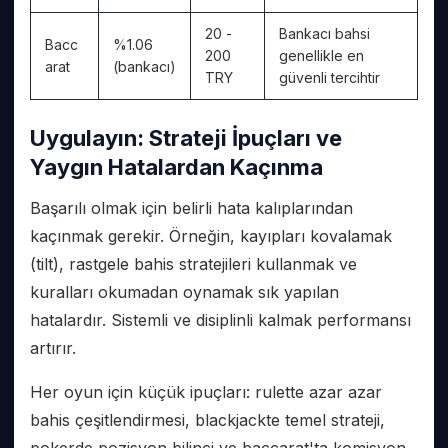
20 -
Bankacı bahsi
Bacc
%1.06
200
genellikle en
arat
(bankacı)
TRY
güvenli tercihtir
Uygulayın: Strateji İpuçları ve
Yaygın Hatalardan Kaçınma
Başarılı olmak için belirli hata kalıplarından
kaçınmak gerekir. Örneğin, kayıpları kovalamak
(tilt), rastgele bahis stratejileri kullanmak ve
kuralları okumadan oynamak sık yapılan
hatalardır. Sistemli ve disiplinli kalmak performansı
artırır.
Her oyun için küçük ipuçları: rulette azar azar
bahis çeşitlendirmesi, blackjackte temel strateji,
pokerde pozisyon bilinci ve baccarat'ta komisyon