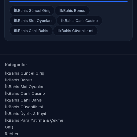
İlkBahis Güncel Giriş
İlkBahis Bonus
İlkBahis Slot Oyunları
İlkBahis Canlı Casino
İlkBahis Canlı Bahis
İlkBahis Güvenilir mi
Kategoriler
İlkBahis Güncel Giriş
İlkBahis Bonus
İlkBahis Slot Oyunları
İlkBahis Canlı Casino
İlkBahis Canlı Bahis
İlkBahis Güvenilir mi
İlkBahis Üyelik & Kayıt
İlkBahis Para Yatırma & Çekme
Giriş
Rehber