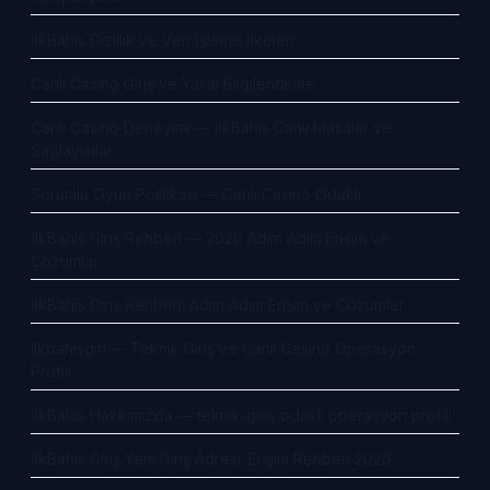
İlkBahis Gizlilik ve Veri İşleme İlkeleri
Canlı Casino Giriş ve Yasal Bilgilendirme
Canlı Casino Deneyimi — İlkBahis Canlı Masalar ve
Sağlayıcılar
Sorumlu Oyun Politikası — Canlı Casino Odaklı
İlkBahis Giriş Rehberi — 2026 Adım Adım Erişim ve
Çözümler
İlkBahis Giriş Rehberi: Adım Adım Erişim ve Çözümler
Ilkbahisgiri — Teknik Giriş ve Canlı Casino Operasyon
Profili
İlkBahis Hakkımızda — teknik-giriş odaklı operasyon profili
İlkBahis Giriş Yeni Giriş Adresi: Erişim Rehberi 2026