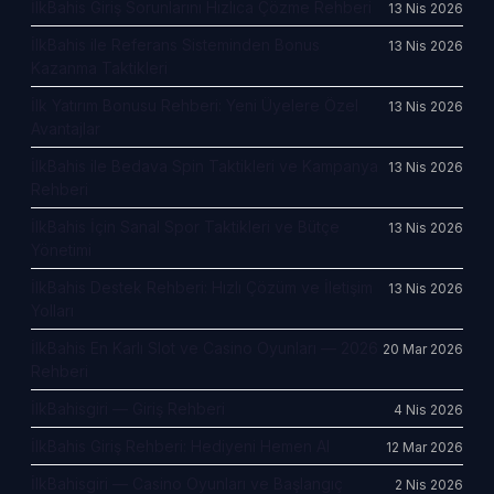
İlkBahis Giriş Sorunlarını Hızlıca Çözme Rehberi
13 Nis 2026
İlkBahis ile Referans Sisteminden Bonus
13 Nis 2026
Kazanma Taktikleri
İlk Yatırım Bonusu Rehberi: Yeni Üyelere Özel
13 Nis 2026
Avantajlar
İlkBahis ile Bedava Spin Taktikleri ve Kampanya
13 Nis 2026
Rehberi
İlkBahis İçin Sanal Spor Taktikleri ve Bütçe
13 Nis 2026
Yönetimi
İlkBahis Destek Rehberi: Hızlı Çözüm ve İletişim
13 Nis 2026
Yolları
İlkBahis En Karlı Slot ve Casino Oyunları — 2026
20 Mar 2026
Rehberi
İlkBahisgiri — Giriş Rehberi
4 Nis 2026
İlkBahis Giriş Rehberi: Hediyeni Hemen Al
12 Mar 2026
İlkBahisgiri — Casino Oyunları ve Başlangıç
2 Nis 2026