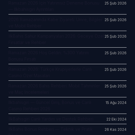
Ramazan 2026 İçin Yatırımsız Deneme Bonusu
25 Şub 2026
— İlkbahisgiri Ayrıntıları
2026 Ramazanında Kabe Ziyareti: Umre, Bilgiler
25 Şub 2026
ve Mobil Rehber
İlkBahis Sahur Kampanyaları 2026: Geceye Özel
25 Şub 2026
Fırsatlar ve Rehber
Ramazan 2026 Hoş Geldin: %300 Yatırım
25 Şub 2026
Bonusu Fırsatı
Ramazan 2026: Türkçe Krupiyerlerle Canlı
25 Şub 2026
Casino Özel Masaları
Ramazan 2026 Bahis Rehberi: Mobil Tahminler
25 Şub 2026
ve Maç İncelemeleri
Ilkbahisgiri — Güncel Giriş, Bonus ve Canlı
15 Ağu 2024
Casino Rehberi 2026
İlkBahisgiri Canlı Yardım ve Destek Rehberi
22 Eki 2024
İlkBahis Bonus Rehberi — Teknik ve Pratik
26 Kas 2024