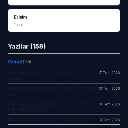
Erişim
1
yazi
Yazilar (
158
)
Genel
(
158
)
Slot Sağlayıcıları Nedir? Oyun Çeşitliliğini
17 Tem 2026
Anlamak
Casino Oyun Türleri: Masa Oyunları ile Slotların
13 Tem 2026
Farkı
Üyelik ve Hesap Doğrulama: Kayıt Sürecinde
10 Tem 2026
Bilinmesi Gerekenler
İlkBahis Şikayet ve Çözüm Rehberi 2026
3 Tem 2026