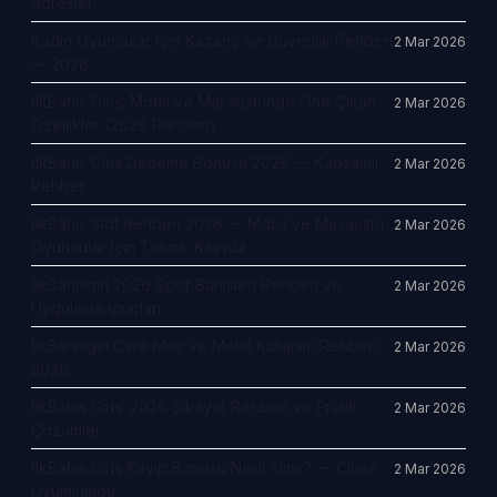
Adresler
Kadın Oyuncular İçin Kazanç ve Güvenlik Rehberi
2 Mar 2026
— 2026
İlkBahis Giriş: Mobil ve Masaüstünde Öne Çıkan
2 Mar 2026
Özellikler (2026 Rehberi)
İlkBahis Giriş Deneme Bonusu 2026 — Kapsamlı
2 Mar 2026
Rehber
İlkBahis Slot Rehberi 2026 — Mobil ve Masaüstü
2 Mar 2026
Oyuncular İçin Teknik Kılavuz
İlkBahisgiri 2026 Spor Bahisleri Rehberi ve
2 Mar 2026
Uygulama İpuçları
İlkBahisgiri Canlı Maç ve Mobil Kullanım Rehberi
2 Mar 2026
2026
İlkBahis Giriş: 2026 Şikayet Rehberi ve Pratik
2 Mar 2026
Çözümler
İlkBahis Giriş Kayıp Bonusu Nasıl Alınır? — Cihaz
2 Mar 2026
Uyumluluğu