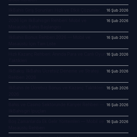
İlkBahis Giriş Sorunları: Hızlı ve Etkili Çözümler
16 Şub 2026
2026 İçin İlkBahisgiri Rehberi: Mobil ve
16 Şub 2026
Masaüstü Bahis Başlangıcı
İlkBahis Bonus Rehberi 2026 — Mobil ve
16 Şub 2026
Masaüstü İçin Tam Liste
Hızlı Kazanç Rehberi: Anında Para ve Canlı Oyun
16 Şub 2026
Taktikleri
İlkBakış: İlkBahis Ücretsiz Deneme ve Strateji
16 Şub 2026
Rehberi 2026
İlkBahis ile Ücretsiz Bonus ve Kazanç Taktikleri
16 Şub 2026
2026
Bahis ve Casino Sektöründe Kariyer Rehberi —
16 Şub 2026
İlkBahisgiri İpuçları
Boş Zamanlarda Ek Gelir Yöntemleri — Mobil ve
16 Şub 2026
Masaüstü Rehberi