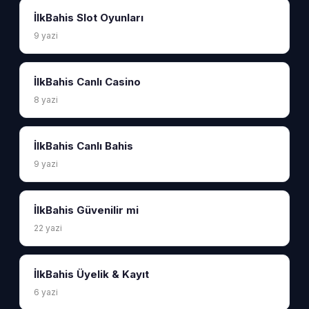
İlkBahis Slot Oyunları
9
yazi
İlkBahis Canlı Casino
8
yazi
İlkBahis Canlı Bahis
9
yazi
İlkBahis Güvenilir mi
22
yazi
İlkBahis Üyelik & Kayıt
6
yazi