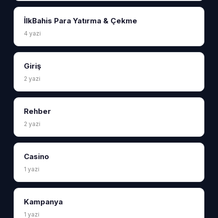
İlkBahis Para Yatırma & Çekme
4
yazi
Giriş
2
yazi
Rehber
2
yazi
Casino
1
yazi
Kampanya
1
yazi