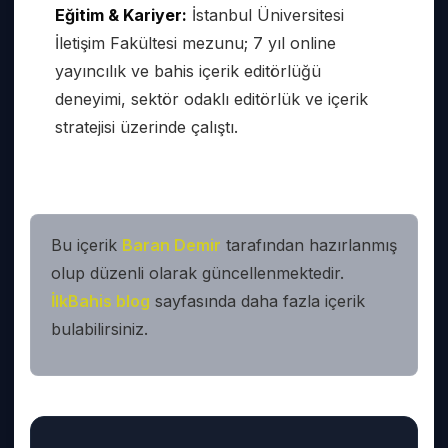
Eğitim & Kariyer:
İstanbul Üniversitesi
İletişim Fakültesi mezunu; 7 yıl online
yayıncılık ve bahis içerik editörlüğü
deneyimi, sektör odaklı editörlük ve içerik
stratejisi üzerinde çalıştı.
Bu içerik
Baran Demir
tarafından
hazırlanmış
olup düzenli olarak güncellenmektedir.
İlkBahis
blog
sayfasında daha fazla içerik
bulabilirsiniz.