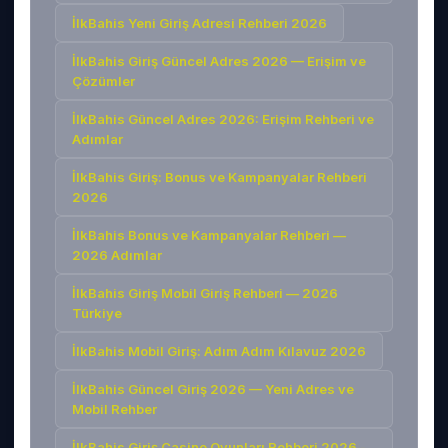
İlkBahis Yeni Giriş Adresi Rehberi 2026
İlkBahis Giriş Güncel Adres 2026 — Erişim ve
Çözümler
İlkBahis Güncel Adres 2026: Erişim Rehberi ve
Adımlar
İlkBahis Giriş: Bonus ve Kampanyalar Rehberi
2026
İlkBahis Bonus ve Kampanyalar Rehberi —
2026 Adımlar
İlkBahis Giriş Mobil Giriş Rehberi — 2026
Türkiye
İlkBahis Mobil Giriş: Adım Adım Kılavuz 2026
İlkBahis Güncel Giriş 2026 — Yeni Adres ve
Mobil Rehber
İlkBahis Giriş Casino Oyunları Rehberi 2026 -