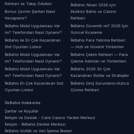
Rehberi ve Takip Ödülleri
İlkBahis: Nisan 2026 için
Bonus Çevrim Şartları Nasıl
Eksiksiz Bahis ve Casino
Hesaplanır?
Rehberi
İlkBahis Mobil Uygulaması Var
İlkBahis Güvenilir mi? 2026 İçin
mı? Telefondan Nasıl Oynanır?
Güncel İnceleme
İlkBahis ile En Çok Kazandıran
İlkBahis Para Yatırma Rehberi
Slot Oyunları Listesi
— Hızlı ve Güvenli Yöntemler
İlkBahis Mobil Uygulaması Var
İlkBahis Çekim Rehberi — Para
mı? Telefondan Nasıl Oynanır?
Çekme Adımları ve Yöntemleri
İlkBahis Mobil Uygulaması Var
İlkBahis 2026: En Çok
mı? Telefondan Nasıl Oynanır?
Kazandıran Slotlar ve Stratejiler
İlkBahis En Çok Kazandıran Slot
İlkBahis Giriş Sorunlarını Hızlıca
Oyunları Listesi
Çözme Rehberi
İlkBahis
Hakkında
Şartlar ve Koşullar
İletişim ve Destek - Canlı Casino Yardım Merkezi
İletişim - İlkBahis Destek Merkezi
İlkBahis Gizlilik ve Veri İşleme İlkeleri