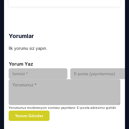
Yorumlar
İlk yorumu siz yapın.
Yorum Yaz
Yorumunuz moderasyon sonrası yayınlanır. E-posta adresiniz gizlidir.
Yorum Gönder