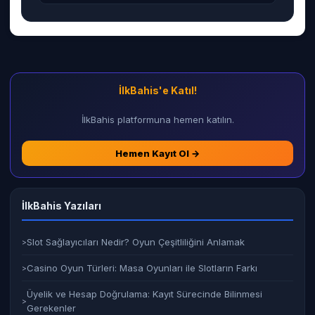
İlkBahis
'e Katıl!
İlkBahis platformuna hemen katılın.
Hemen Kayıt Ol →
İlkBahis
Yazıları
Slot Sağlayıcıları Nedir? Oyun Çeşitliliğini Anlamak
Casino Oyun Türleri: Masa Oyunları ile Slotların Farkı
Üyelik ve Hesap Doğrulama: Kayıt Sürecinde Bilinmesi
Gerekenler