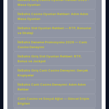
Masa Oyunları
İlkBahis Casino Oyunları Rehberi: Adım Adım
Masa Oyunları
İlkBahis Slot Oyunları Rehberi — RTP, Bonuslar
ve Strateji
İlkBahis Deneme Promosyonu 2026 — Canlı
Casino Deneyimi
İlkBahis Giriş Slot Oyunları Rehberi: RTP,
Bonus ve Jackpot
İlkBahis Giriş Canlı Casino Deneyimi: Gerçek
Krupiyeler
İlkBahis Canlı Casino Deneyimi: Adım Adım
Rehber
Canlı Casino ve Sosyal Ağlar — Güncel Erişim
Bilgileri