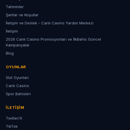
Tahminler
Şartlar ve Koşullar
İletişim ve Destek - Canlı Casino Yardım Merkezi
İletişim
2026 Canlı Casino Promosyonları ve İlkBahis Güncel
Kampanyalar
Blog
OYUNLAR
Slot Oyunları
Canlı Casino
Spor Bahisleri
İLETIŞIM
Twitter/X
TikTok