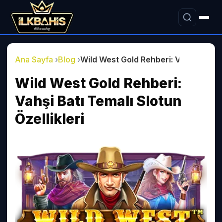
Ana Sayfa
Blog
Wild West Gold Rehberi: Vahşi Batı Te
Wild West Gold Rehberi:
Vahşi Batı Temalı Slotun
Özellikleri