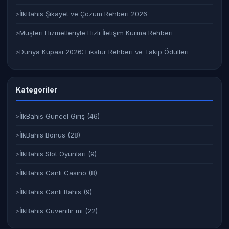
İlkBahis Şikayet ve Çözüm Rehberi 2026
Müşteri Hizmetleriyle Hızlı İletişim Kurma Rehberi
Dünya Kupası 2026: Fikstür Rehberi ve Takip Ödülleri
Kategoriler
İlkBahis Güncel Giriş
(46)
İlkBahis Bonus
(28)
İlkBahis Slot Oyunları
(9)
İlkBahis Canlı Casino
(8)
İlkBahis Canlı Bahis
(9)
İlkBahis Güvenilir mi
(22)