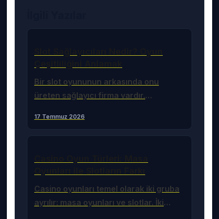
İlgili Yazılar
Slot Sağlayıcıları Nedir? Oyun
Çeşitliliğini Anlamak
Bir slot oyununun arkasında onu
üreten sağlayıcı firma vardır.
Sağlayıcıların ne olduğunu, oyun
17 Temmuz 2026
çeşitliliğini nasıl belirlediklerini ve farklı
stüdyoların tarzlarını sade bir dille
anlatıyoruz.
Casino Oyun Türleri: Masa
Oyunları ile Slotların Farkı
Casino oyunları temel olarak iki gruba
ayrılır: masa oyunları ve slotlar. İki
türün oynanış mantığını, strateji rolünü