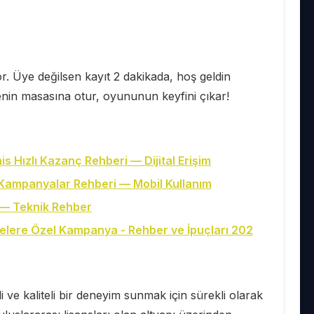
or. Üye değilsen kayıt 2 dakikada, hoş geldin
yenin masasına otur, oyununun keyfini çıkar!
s Hızlı Kazanç Rehberi — Dijital Erişim
 Kampanyalar Rehberi — Mobil Kullanım
i — Teknik Rehber
yelere Özel Kampanya - Rehber ve İpuçları 202
i ve kaliteli bir deneyim sunmak için sürekli olarak