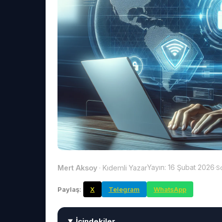
Yayın:
16 Şubat 2026
Mert Aksoy
·
Kıdemli Yazar
S
Paylaş:
X
Telegram
WhatsApp
İçindekiler