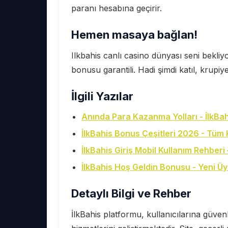
paranı hesabına geçirir.
Hemen masaya bağlan!
Ilkbahis canlı casino dünyası seni bekliy
bonusu garantili. Hadi şimdi katıl, krupi
İlgili Yazılar
Anında Para Kazanma Yolları - İlkBahi
İlkBahis Bonus Çeşitleri 2026 - Tüm
İlkBahis Giriş Mobil Kullanım Rehber
İlkBahis Hoş Geldin Bonusu - Yeni Ü
Detaylı Bilgi ve Rehber
İlkBahis platformu, kullanıcılarına güvenl