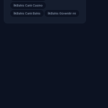
İlkBahis Canlı Casino
İlkBahis Canlı Bahis
İlkBahis Güvenilir mi