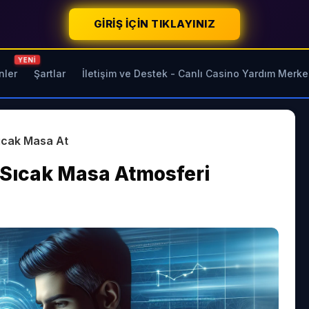
GİRİŞ İÇİN TIKLAYINIZ
nler
Şartlar
İletişim ve Destek - Canlı Casino Yardım Merke
Sıcak Masa Atmosferi Cebinde!
— Sıcak Masa Atmosferi