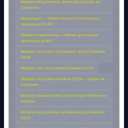
İlkBahis Giriş Rehberi: Adım Adım Erişim ve
Çözümler
Ilkbahisgiri — Teknik Giriş ve Canlı Casino
Operasyon Profili
İlkBahis Hakkımızda — teknik-giriş odaklı
operasyon profili
İlkBahis Giriş Yeni Giriş Adresi: Erişim Rehberi
2026
İlkBahis Yeni Giriş Adresi Rehberi 2026
İlkBahis Giriş Güncel Adres 2026 — Erişim ve
Çözümler
İlkBahis Güncel Adres 2026: Erişim Rehberi ve
Adımlar
İlkBahis Giriş: Bonus ve Kampanyalar Rehberi
2026