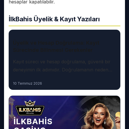
hesaplar kapatılabilir.
İlkBahis Üyelik & Kayıt
Yazıları
Üyelik ve Hesap Doğrulama: Kayıt
Sürecinde Bilinmesi Gerekenler
Kayıt süreci ve hesap doğrulama, güvenli bir
deneyimin ilk adımıdır. Doğrulamanın neden
istendiğini, hangi bilgilerin gerektiğini ve süreci
10 Temmuz 2026
sorunsuz tamamlamanın yollarını anlatıyoruz.