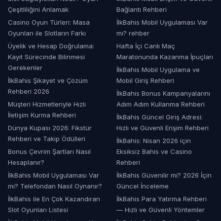
Çeşitliliğini Anlamak
Bağlantı Rehberi
Casino Oyun Türleri: Masa
İlkBahis Mobil Uygulaması Var
Oyunları ile Slotların Farkı
mı? rehber
Üyelik ve Hesap Doğrulama:
Hafta İçi Canlı Maç
Kayıt Sürecinde Bilinmesi
Maratonunda Kazanma İpuçları
Gerekenler
İlkBahis Mobil Uygulama ve
İlkBahis Şikayet ve Çözüm
Mobil Giriş Rehberi
Rehberi 2026
İlkBahis Bonus Kampanyalarını
Müşteri Hizmetleriyle Hızlı
Adım Adım Kullanma Rehberi
İletişim Kurma Rehberi
İlkBahis Güncel Giriş Adresi:
Dünya Kupası 2026: Fikstür
Hızlı ve Güvenli Erişim Rehberi
Rehberi ve Takip Ödülleri
İlkBahis: Nisan 2026 için
Bonus Çevrim Şartları Nasıl
Eksiksiz Bahis ve Casino
Hesaplanır?
Rehberi
İlkBahis Mobil Uygulaması Var
İlkBahis Güvenilir mi? 2026 İçin
mı? Telefondan Nasıl Oynanır?
Güncel İnceleme
İlkBahis ile En Çok Kazandıran
İlkBahis Para Yatırma Rehberi
Slot Oyunları Listesi
— Hızlı ve Güvenli Yöntemler