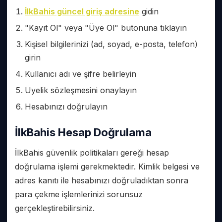
İlkBahis güncel giriş adresine
gidin
"Kayıt Ol" veya "Üye Ol" butonuna tıklayın
Kişisel bilgilerinizi (ad, soyad, e-posta, telefon)
girin
Kullanıcı adı ve şifre belirleyin
Üyelik sözleşmesini onaylayın
Hesabınızı doğrulayın
İlkBahis Hesap Doğrulama
İlkBahis güvenlik politikaları gereği hesap
doğrulama işlemi gerekmektedir. Kimlik belgesi ve
adres kanıtı ile hesabınızı doğruladıktan sonra
para çekme işlemlerinizi sorunsuz
gerçekleştirebilirsiniz.