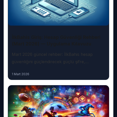
İlkBahis Giriş: Hesap Güvenliği Rehberi
(Mart 2026) — Uygulama Kılavuzu
Mart 2026 güncel rehber: İlkBahis hesap
güvenliğini güçlendirecek güçlü şifre,
doğrulama ve şüpheli aktivite bildirim adımları.
1 Mart 2026