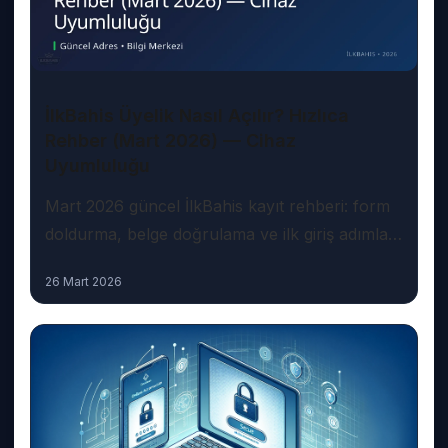
İlkBahis Üyelik Nasıl Açılır? Hızlıca
Rehber (Mart 2026) — Cihaz
Uyumluluğu
Mart 2026 güncel İlkBahis kayıt rehberi: form
doldurma, belge doğrulama ve ilk giriş adımları
için ileri seviye ipuçları.
26 Mart 2026