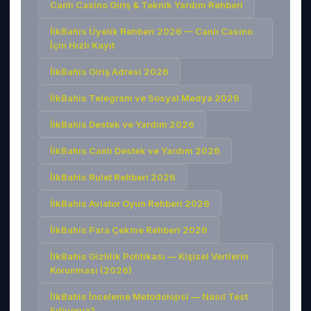
Canlı Casino Giriş & Teknik Yardım Rehberi
İlkBahis Üyelik Rehberi 2026 — Canlı Casino
İçin Hızlı Kayıt
İlkBahis Giriş Adresi 2026
İlkBahis Telegram ve Sosyal Medya 2026
İlkBahis Destek ve Yardım 2026
İlkBahis Canlı Destek ve Yardım 2026
İlkBahis Rulet Rehberi 2026
İlkBahis Aviator Oyun Rehberi 2026
İlkBahis Para Çekme Rehberi 2026
İlkBahis Gizlilik Politikası — Kişisel Verilerin
Korunması (2026)
İlkBahis İnceleme Metodolojisi — Nasıl Test
Ediyoruz?