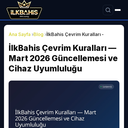
Ana Sayfa
Blog
İlkBahis Çevrim Kuralları — Mart 2
İlkBahis Çevrim Kuralları —
Mart 2026 Güncellemesi ve
Cihaz Uyumluluğu