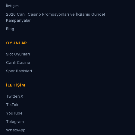
İletişim
2026 Canlı Casino Promosyonları ve İlkBahis Güncel
Kampanyalar
Blog
OYUNLAR
Slot Oyunları
Canlı Casino
Spor Bahisleri
İLETIŞIM
Twitter/X
TikTok
YouTube
Telegram
WhatsApp