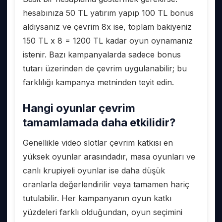
hesabınıza 50 TL yatırım yapıp 100 TL bonus
aldıysanız ve çevrim 8x ise, toplam bakiyeniz
150 TL x 8 = 1200 TL kadar oyun oynamanız
istenir. Bazı kampanyalarda sadece bonus
tutarı üzerinden de çevrim uygulanabilir; bu
farklılığı kampanya metninden teyit edin.
Hangi oyunlar çevrim
tamamlamada daha etkilidir?
Genellikle video slotlar çevrim katkısı en
yüksek oyunlar arasındadır, masa oyunları ve
canlı krupiyeli oyunlar ise daha düşük
oranlarla değerlendirilir veya tamamen hariç
tutulabilir. Her kampanyanın oyun katkı
yüzdeleri farklı olduğundan, oyun seçimini