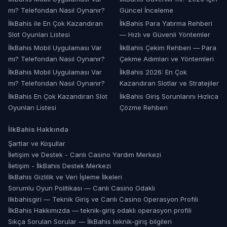
mı? Telefondan Nasıl Oynanır?
Güncel İnceleme
İlkBahis ile En Çok Kazandıran
İlkBahis Para Yatırma Rehberi
Slot Oyunları Listesi
— Hızlı ve Güvenli Yöntemler
İlkBahis Mobil Uygulaması Var
İlkBahis Çekim Rehberi — Para
mı? Telefondan Nasıl Oynanır?
Çekme Adımları ve Yöntemleri
İlkBahis Mobil Uygulaması Var
İlkBahis 2026: En Çok
mı? Telefondan Nasıl Oynanır?
Kazandıran Slotlar ve Stratejiler
İlkBahis En Çok Kazandıran Slot
İlkBahis Giriş Sorunlarını Hızlıca
Oyunları Listesi
Çözme Rehberi
İlkBahis
Hakkında
Şartlar ve Koşullar
İletişim ve Destek - Canlı Casino Yardım Merkezi
İletişim - İlkBahis Destek Merkezi
İlkBahis Gizlilik ve Veri İşleme İlkeleri
Sorumlu Oyun Politikası — Canlı Casino Odaklı
Ilkbahisgiri — Teknik Giriş ve Canlı Casino Operasyon Profili
İlkBahis Hakkımızda — teknik-giriş odaklı operasyon profili
Sıkça Sorulan Sorular — İlkBahis teknik-giriş bilgileri