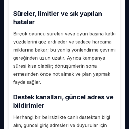
Süreler, limitler ve sık yapılan
hatalar
Birçok oyuncu süreleri veya oyun başına katkı
yüzdelerini göz ardı eder ve sadece harcama
miktarına bakar; bu yanlış yönlendirme çevrimi
gereğinden uzun uzatır. Ayrıca kampanya
süresi kısa olabilir; dönüşümlerin sona
ermesinden önce not almak ve plan yapmak
fayda sağlar.
Destek kanalları, güncel adres ve
bildirimler
Herhangi bir belirsizlikte canlı destekten bilgi
alın; güncel giriş adresleri ve duyurular için