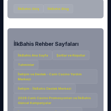
İlkBahis
Giriş
İlkBahis
Blog
İlkBahis
Rehber Sayfaları
İlkBahis
Ana Sayfa
Şartlar ve Koşullar
Tahminler
İletişim ve Destek - Canlı Casino Yardım
Merkezi
İletişim - İlkBahis Destek Merkezi
2026 Canlı Casino Promosyonları ve İlkBahis
Güncel Kampanyalar