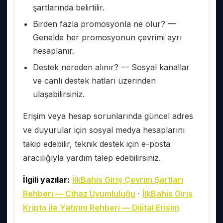
şartlarında belirtilir.
Birden fazla promosyonla ne olur? —
Genelde her promosyonun çevrimi ayrı
hesaplanır.
Destek nereden alınır? — Sosyal kanallar
ve canlı destek hatları üzerinden
ulaşabilirsiniz.
Erişim veya hesap sorunlarında güncel adres
ve duyurular için sosyal medya hesaplarını
takip edebilir, teknik destek için e-posta
aracılığıyla yardım talep edebilirsiniz.
İlgili yazılar:
İlkBahis Giriş Çevrim Şartları
Rehberi — Cihaz Uyumluluğu
·
İlkBahis Giriş
Kripto ile Yatırım Rehberi — Dijital Erişim