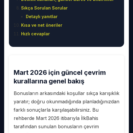
Sıkça Sorulan Sorular
Detaylı yanıtlar
Kısa ve net öneriler
Hızlı cevaplar
Mart 2026 için güncel çevrim
kurallarına genel bakış
Bonusların arkasındaki koşullar sıkça karışıklık
yaratır; doğru okunmadığında planladığınızdan
farklı sonuçlarla karşılaşabilirsiniz. Bu
rehberde Mart 2026 itibarıyla İlkBahis
tarafından sunulan bonusların çevrim