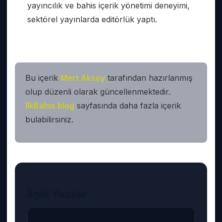
yayıncılık ve bahis içerik yönetimi deneyimi,
sektörel yayınlarda editörlük yaptı.
Bu içerik
Mert Aksoy
tarafından
hazırlanmış
olup düzenli olarak güncellenmektedir.
İlkBahis
blog
sayfasında daha fazla içerik
bulabilirsiniz.
İlgili Yazılar