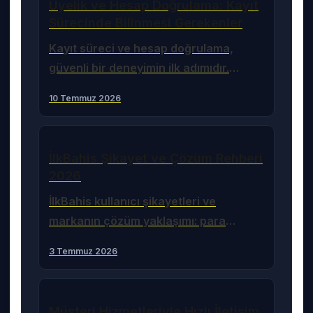
Üyelik ve Hesap Doğrulama: Kayıt
Sürecinde Bilinmesi Gerekenler
Kayıt süreci ve hesap doğrulama,
güvenli bir deneyimin ilk adımıdır.
Doğrulamanın neden istendiğini, hangi
10 Temmuz 2026
bilgilerin gerektiğini ve süreci
sorunsuz tamamlamanın yollarını
anlatıyoruz.
İlkBahis Şikayet ve Çözüm Rehberi
2026
İlkBahis kullanıcı şikayetleri ve
markanın çözüm yaklaşımı: para
çekme, bonus, giriş, destek
3 Temmuz 2026
konularında pratik rehber.
Müşteri Hizmetleriyle Hızlı İletişim