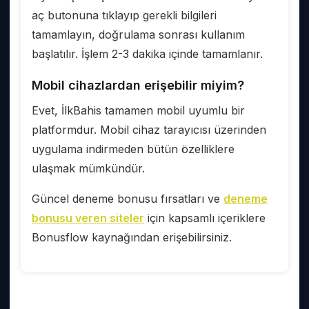
aç butonuna tıklayıp gerekli bilgileri
tamamlayın, doğrulama sonrası kullanım
başlatılır. İşlem 2-3 dakika içinde tamamlanır.
Mobil cihazlardan erişebilir miyim?
Evet, İlkBahis tamamen mobil uyumlu bir
platformdur. Mobil cihaz tarayıcısı üzerinden
uygulama indirmeden bütün özelliklere
ulaşmak mümkündür.
Güncel deneme bonusu fırsatları ve
deneme
bonusu veren siteler
için kapsamlı içeriklere
Bonusflow kaynağından erişebilirsiniz.