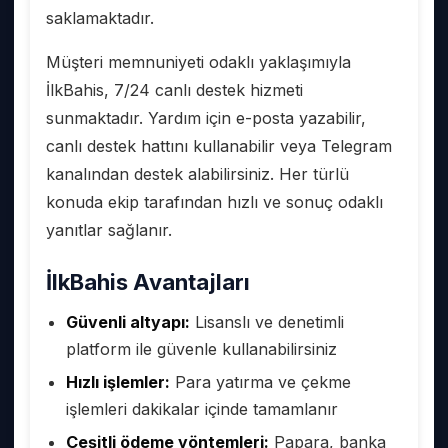
saklamaktadır.
Müşteri memnuniyeti odaklı yaklaşımıyla
İlkBahis, 7/24 canlı destek hizmeti
sunmaktadır. Yardım için e-posta yazabilir,
canlı destek hattını kullanabilir veya Telegram
kanalından destek alabilirsiniz. Her türlü
konuda ekip tarafından hızlı ve sonuç odaklı
yanıtlar sağlanır.
İlkBahis Avantajları
Güvenli altyapı:
Lisanslı ve denetimli
platform ile güvenle kullanabilirsiniz
Hızlı işlemler:
Para yatırma ve çekme
işlemleri dakikalar içinde tamamlanır
Çeşitli ödeme yöntemleri:
Papara, banka