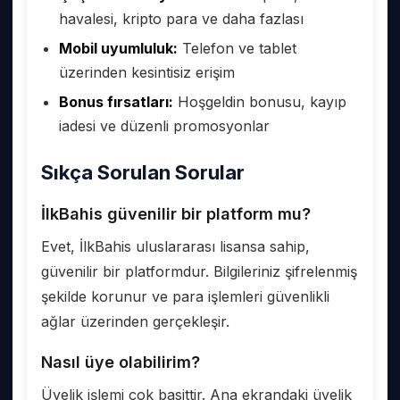
havalesi, kripto para ve daha fazlası
Mobil uyumluluk:
Telefon ve tablet
üzerinden kesintisiz erişim
Bonus fırsatları:
Hoşgeldin bonusu, kayıp
iadesi ve düzenli promosyonlar
Sıkça Sorulan Sorular
İlkBahis güvenilir bir platform mu?
Evet, İlkBahis uluslararası lisansa sahip,
güvenilir bir platformdur. Bilgileriniz şifrelenmiş
şekilde korunur ve para işlemleri güvenlikli
ağlar üzerinden gerçekleşir.
Nasıl üye olabilirim?
Üyelik işlemi çok basittir. Ana ekrandaki üyelik