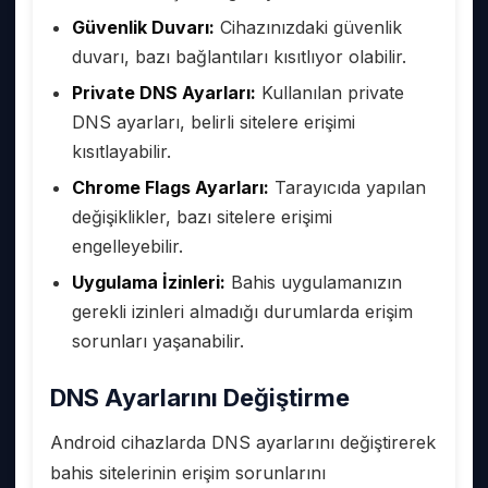
Güvenlik Duvarı:
Cihazınızdaki güvenlik
duvarı, bazı bağlantıları kısıtlıyor olabilir.
Private DNS Ayarları:
Kullanılan private
DNS ayarları, belirli sitelere erişimi
kısıtlayabilir.
Chrome Flags Ayarları:
Tarayıcıda yapılan
değişiklikler, bazı sitelere erişimi
engelleyebilir.
Uygulama İzinleri:
Bahis uygulamanızın
gerekli izinleri almadığı durumlarda erişim
sorunları yaşanabilir.
DNS Ayarlarını Değiştirme
Android cihazlarda DNS ayarlarını değiştirerek
bahis sitelerinin erişim sorunlarını