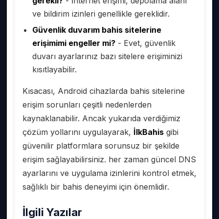
gerekli?
- İnternet erişimi, depolama alanı
ve bildirim izinleri genellikle gereklidir.
Güvenlik duvarım bahis sitelerine
erişimimi engeller mi?
- Evet, güvenlik
duvarı ayarlarınız bazı sitelere erişiminizi
kısıtlayabilir.
Kısacası, Android cihazlarda bahis sitelerine
erişim sorunları çeşitli nedenlerden
kaynaklanabilir. Ancak yukarıda verdiğimiz
çözüm yollarını uygulayarak,
İlkBahis
gibi
güvenilir platformlara sorunsuz bir şekilde
erişim sağlayabilirsiniz. her zaman güncel DNS
ayarlarını ve uygulama izinlerini kontrol etmek,
sağlıklı bir bahis deneyimi için önemlidir.
İlgili Yazılar