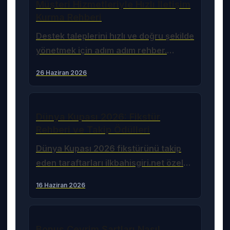
Müşteri Hizmetleriyle Hızlı İletişim
Kurma Rehberi
Destek taleplerini hızlı ve doğru şekilde
yönetmek için adım adım rehber.
Belgeler, kanal seçimi ve takip
26 Haziran 2026
yöntemleriyle etkili iletişim.
Dünya Kupası 2026: Fikstür
Rehberi ve Takip Ödülleri
Dünya Kupası 2026 fikstürünü takip
eden taraftarları ilkbahisgiri.net özel
ödüllerle buluşturuyor.
16 Haziran 2026
Bonus Çevrim Şartları Nasıl