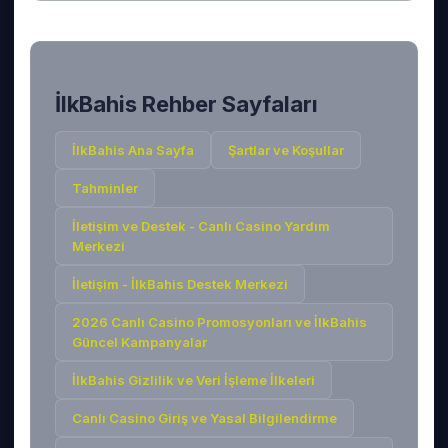
İlkBahis
Rehber Sayfaları
İlkBahis
Ana Sayfa
Şartlar ve Koşullar
Tahminler
İletişim ve Destek - Canlı Casino Yardım
Merkezi
İletişim - İlkBahis Destek Merkezi
2026 Canlı Casino Promosyonları ve İlkBahis
Güncel Kampanyalar
İlkBahis Gizlilik ve Veri İşleme İlkeleri
Canlı Casino Giriş ve Yasal Bilgilendirme