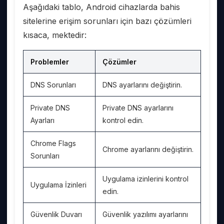
Aşağıdaki tablo, Android cihazlarda bahis
sitelerine erişim sorunları için bazı çözümleri
kısaca, mektedir:
Problemler
Çözümler
DNS Sorunları
DNS ayarlarını değiştirin.
Private DNS
Private DNS ayarlarını
Ayarları
kontrol edin.
Chrome Flags
Chrome ayarlarını değiştirin.
Sorunları
Uygulama izinlerini kontrol
Uygulama İzinleri
edin.
Güvenlik Duvarı
Güvenlik yazılımı ayarlarını