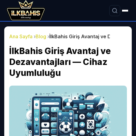
Ana Sayfa
Blog
İlkBahis Giriş Avantaj ve Dezavanta
İlkBahis Giriş Avantaj ve
Dezavantajları — Cihaz
Uyumluluğu