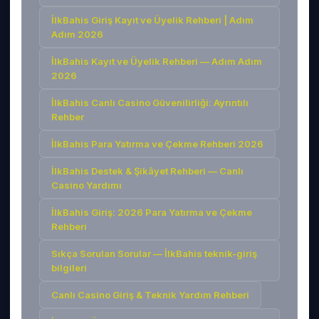
İlkBahis Giriş Kayıt ve Üyelik Rehberi | Adım
Adım 2026
İlkBahis Kayıt ve Üyelik Rehberi — Adım Adım
2026
İlkBahis Canlı Casino Güvenilirliği: Ayrıntılı
Rehber
İlkBahis Para Yatırma ve Çekme Rehberi 2026
İlkBahis Destek & Şikâyet Rehberi — Canlı
Casino Yardımı
İlkBahis Giriş: 2026 Para Yatırma ve Çekme
Rehberi
Sıkça Sorulan Sorular — İlkBahis teknik-giriş
bilgileri
Canlı Casino Giriş & Teknik Yardım Rehberi