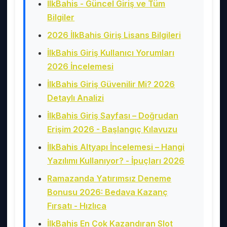
İlkBahis - Güncel Giriş ve Tüm
Bilgiler
2026 İlkBahis Giriş Lisans Bilgileri
İlkBahis Giriş Kullanıcı Yorumları
2026 İncelemesi
İlkBahis Giriş Güvenilir Mi? 2026
Detaylı Analizi
İlkBahis Giriş Sayfası – Doğrudan
Erişim 2026 - Başlangıç Kılavuzu
İlkBahis Altyapı İncelemesi – Hangi
Yazılımı Kullanıyor? - İpuçları 2026
Ramazanda Yatırımsız Deneme
Bonusu 2026: Bedava Kazanç
Fırsatı - Hızlıca
İlkBahis En Çok Kazandıran Slot