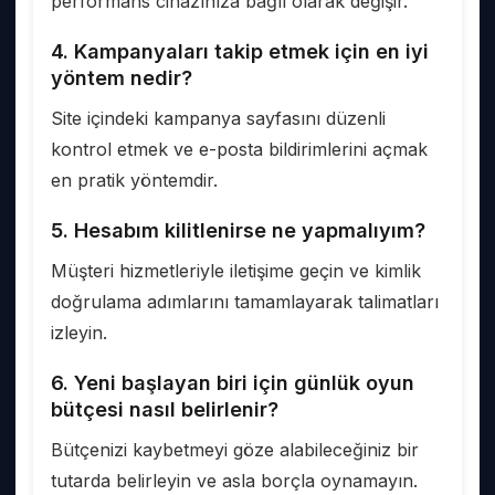
performans cihazınıza bağlı olarak değişir.
4. Kampanyaları takip etmek için en iyi
yöntem nedir?
Site içindeki kampanya sayfasını düzenli
kontrol etmek ve e-posta bildirimlerini açmak
en pratik yöntemdir.
5. Hesabım kilitlenirse ne yapmalıyım?
Müşteri hizmetleriyle iletişime geçin ve kimlik
doğrulama adımlarını tamamlayarak talimatları
izleyin.
6. Yeni başlayan biri için günlük oyun
bütçesi nasıl belirlenir?
Bütçenizi kaybetmeyi göze alabileceğiniz bir
tutarda belirleyin ve asla borçla oynamayın.