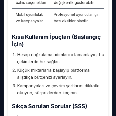
bahis seçenekleri
değişkenlik gösterebilir
Mobil uyumluluk
Profesyonel oyuncular için
ve kampanyalar
bazı eksikler olabilir
Kısa Kullanım İpuçları (Başlangıç
İçin)
Hesap doğrulama adımlarını tamamlayın; bu
çekimlerde hız sağlar.
Küçük miktarlarla başlayıp platforma
alıştıkça bütçenizi ayarlayın.
Kampanyaları ve çevrim şartlarını dikkatle
okuyun, sürprizlerden kaçının.
Sıkça Sorulan Sorular (SSS)