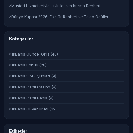
Müşteri Hizmetleriyle Hızlı İletişim Kurma Rehberi
Dünya Kupası 2026: Fikstür Rehberi ve Takip Ödülleri
Kategoriler
İlkBahis Güncel Giriş
(46)
İlkBahis Bonus
(28)
İlkBahis Slot Oyunları
(9)
İlkBahis Canlı Casino
(8)
İlkBahis Canlı Bahis
(9)
İlkBahis Güvenilir mi
(22)
Etiketler