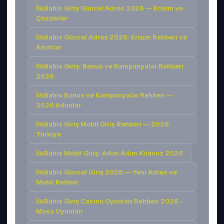
İlkBahis Giriş Güncel Adres 2026 — Erişim ve
Çözümler
İlkBahis Güncel Adres 2026: Erişim Rehberi ve
Adımlar
İlkBahis Giriş: Bonus ve Kampanyalar Rehberi
2026
İlkBahis Bonus ve Kampanyalar Rehberi —
2026 Adımlar
İlkBahis Giriş Mobil Giriş Rehberi — 2026
Türkiye
İlkBahis Mobil Giriş: Adım Adım Kılavuz 2026
İlkBahis Güncel Giriş 2026 — Yeni Adres ve
Mobil Rehber
İlkBahis Giriş Casino Oyunları Rehberi 2026 -
Masa Oyunları