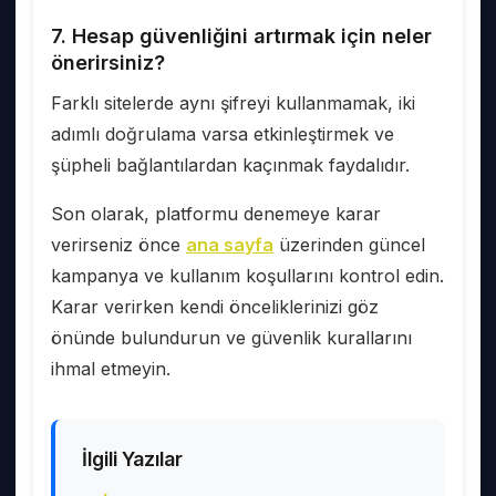
7. Hesap güvenliğini artırmak için neler
önerirsiniz?
Farklı sitelerde aynı şifreyi kullanmamak, iki
adımlı doğrulama varsa etkinleştirmek ve
şüpheli bağlantılardan kaçınmak faydalıdır.
Son olarak, platformu denemeye karar
verirseniz önce
ana sayfa
üzerinden güncel
kampanya ve kullanım koşullarını kontrol edin.
Karar verirken kendi önceliklerinizi göz
önünde bulundurun ve güvenlik kurallarını
ihmal etmeyin.
İlgili Yazılar