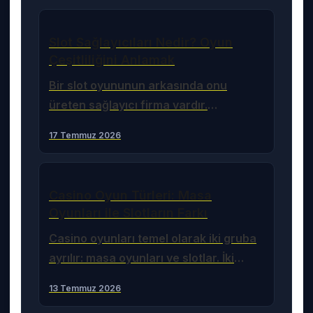
Slot Sağlayıcıları Nedir? Oyun
Çeşitliliğini Anlamak
Bir slot oyununun arkasında onu
üreten sağlayıcı firma vardır.
Sağlayıcıların ne olduğunu, oyun
17 Temmuz 2026
çeşitliliğini nasıl belirlediklerini ve farklı
stüdyoların tarzlarını sade bir dille
anlatıyoruz.
Casino Oyun Türleri: Masa
Oyunları ile Slotların Farkı
Casino oyunları temel olarak iki gruba
ayrılır: masa oyunları ve slotlar. İki
türün oynanış mantığını, strateji rolünü
13 Temmuz 2026
ve hangi oyuncuya hangisinin daha