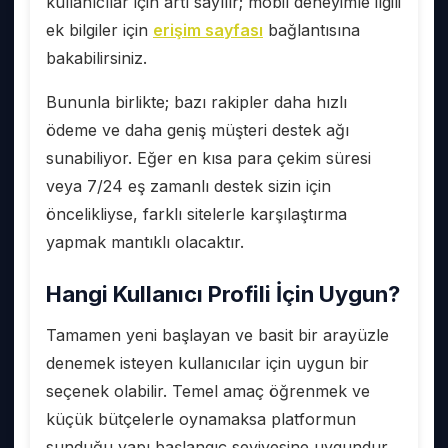
kullanıcılar için artı sayılır; mobil deneyimle ilgili
ek bilgiler için
erişim sayfası
bağlantısına
bakabilirsiniz.
Bununla birlikte; bazı rakipler daha hızlı
ödeme ve daha geniş müşteri destek ağı
sunabiliyor. Eğer en kısa para çekim süresi
veya 7/24 eş zamanlı destek sizin için
öncelikliyse, farklı sitelerle karşılaştırma
yapmak mantıklı olacaktır.
Hangi Kullanıcı Profili İçin Uygun?
Tamamen yeni başlayan ve basit bir arayüzle
denemek isteyen kullanıcılar için uygun bir
seçenek olabilir. Temel amaç öğrenmek ve
küçük bütçelerle oynamaksa platformun
sunduğu yapı başlangıç seviyesine uygundur.