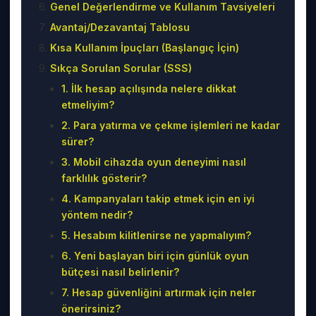
Genel Değerlendirme ve Kullanım Tavsiyeleri
Avantaj/Dezavantaj Tablosu
Kısa Kullanım İpuçları (Başlangıç İçin)
Sıkça Sorulan Sorular (SSS)
1. İlk hesap açılışında nelere dikkat
etmeliyim?
2. Para yatırma ve çekme işlemleri ne kadar
sürer?
3. Mobil cihazda oyun deneyimi nasıl
farklılık gösterir?
4. Kampanyaları takip etmek için en iyi
yöntem nedir?
5. Hesabım kilitlenirse ne yapmalıyım?
6. Yeni başlayan biri için günlük oyun
bütçesi nasıl belirlenir?
7. Hesap güvenliğini artırmak için neler
önerirsiniz?