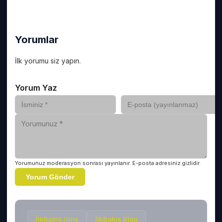
Yorumlar
İlk yorumu siz yapın.
Yorum Yaz
Yorumunuz moderasyon sonrası yayınlanır. E-posta adresiniz gizlidir.
Yorum Gönder
İlkBahis
Giriş
İlkBahis
Blog