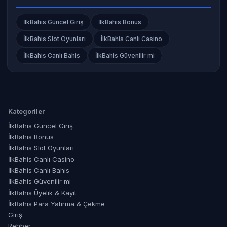
İlkBahis Güncel Giriş
İlkBahis Bonus
İlkBahis Slot Oyunları
İlkBahis Canlı Casino
İlkBahis Canlı Bahis
İlkBahis Güvenilir mi
Kategoriler
İlkBahis Güncel Giriş
İlkBahis Bonus
İlkBahis Slot Oyunları
İlkBahis Canlı Casino
İlkBahis Canlı Bahis
İlkBahis Güvenilir mi
İlkBahis Üyelik & Kayıt
İlkBahis Para Yatırma & Çekme
Giriş
Rehber