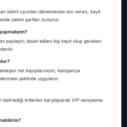
belirli oyunları denemenize izin veren, kayıt
elde çekim şartları bulunur.
 yapmalıyım?
i paylaşın; davet edilen kişi kayıt olup gereken
arılır.
olur?
ekleşen net kayıplarınızın, kampanya
ödenmesi şeklinde uygulanır.
belirlediği kriterleri karşılayarak VIP seviyesine
ebilirim?