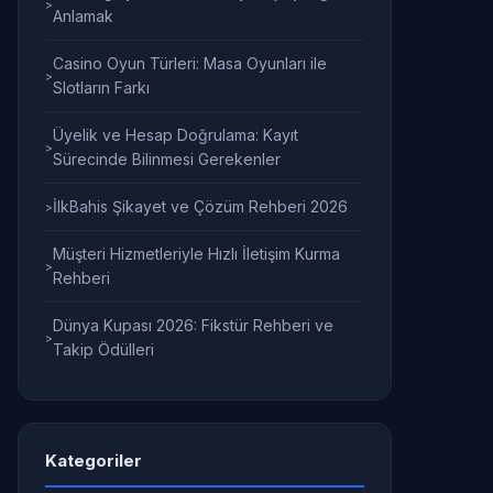
Anlamak
Casino Oyun Türleri: Masa Oyunları ile
Slotların Farkı
Üyelik ve Hesap Doğrulama: Kayıt
Sürecinde Bilinmesi Gerekenler
İlkBahis Şikayet ve Çözüm Rehberi 2026
Müşteri Hizmetleriyle Hızlı İletişim Kurma
Rehberi
Dünya Kupası 2026: Fikstür Rehberi ve
Takip Ödülleri
Kategoriler