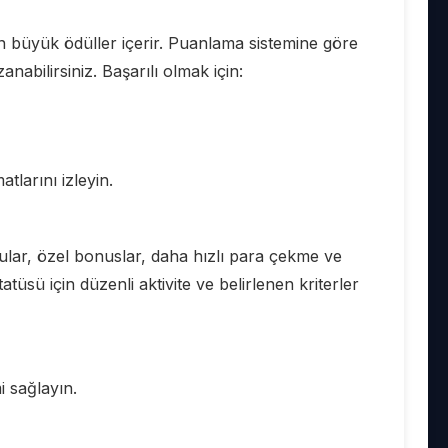
n büyük ödüller içerir. Puanlama sistemine göre
nabilirsiniz. Başarılı olmak için:
atlarını izleyin.
lar, özel bonuslar, daha hızlı para çekme ve
statüsü için düzenli aktivite ve belirlenen kriterler
i sağlayın.