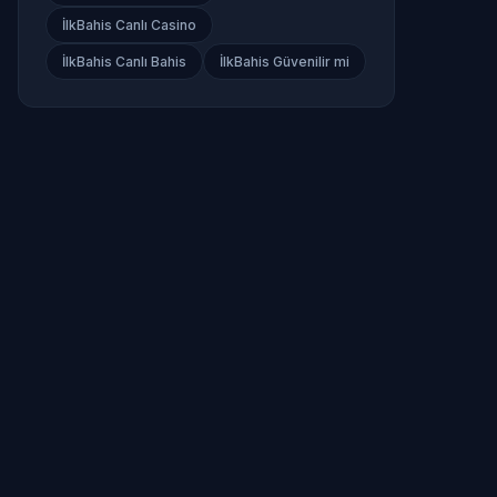
İlkBahis Canlı Casino
İlkBahis Canlı Bahis
İlkBahis Güvenilir mi