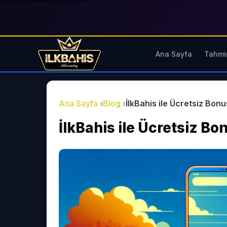
Ana Sayfa
Tahmi
Ana Sayfa
Blog
İlkBahis ile Ücretsiz Bon
İlkBahis ile Ücretsiz B