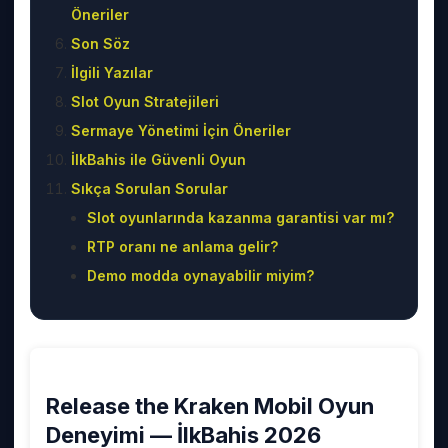
Öneriler
Son Söz
İlgili Yazılar
Slot Oyun Stratejileri
Sermaye Yönetimi İçin Öneriler
İlkBahis ile Güvenli Oyun
Sıkça Sorulan Sorular
Slot oyunlarında kazanma garantisi var mı?
RTP oranı ne anlama gelir?
Demo modda oynayabilir miyim?
Release the Kraken Mobil Oyun
Deneyimi — İlkBahis 2026