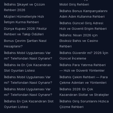
İlkBahis Şikayet ve Çözüm
Mobil Giriş Rehberi
Rehberi 2026
İlkBahis Bonus Kampanyalarını
Müşteri Hizmetleriyle Hızlı
Adım Adım Kullanma Rehberi
İletişim Kurma Rehberi
İlkBahis Güncel Giriş Adresi:
Dünya Kupası 2026: Fikstür
Hızlı ve Güvenli Erişim Rehberi
Rehberi ve Takip Ödülleri
İlkBahis: Nisan 2026 için
Bonus Çevrim Şartları Nasıl
Eksiksiz Bahis ve Casino
Hesaplanır?
Rehberi
İlkBahis Mobil Uygulaması Var
İlkBahis Güvenilir mi? 2026 İçin
mı? Telefondan Nasıl Oynanır?
Güncel İnceleme
İlkBahis ile En Çok Kazandıran
İlkBahis Para Yatırma Rehberi
Slot Oyunları Listesi
— Hızlı ve Güvenli Yöntemler
İlkBahis Mobil Uygulaması Var
İlkBahis Çekim Rehberi — Para
mı? Telefondan Nasıl Oynanır?
Çekme Adımları ve Yöntemleri
İlkBahis Mobil Uygulaması Var
İlkBahis 2026: En Çok
mı? Telefondan Nasıl Oynanır?
Kazandıran Slotlar ve Stratejiler
İlkBahis En Çok Kazandıran Slot
İlkBahis Giriş Sorunlarını Hızlıca
Oyunları Listesi
Çözme Rehberi