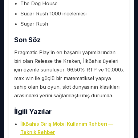
The Dog House
Sugar Rush 1000 incelemesi
Sugar Rush
Son Söz
Pragmatic Play'in en başarılı yapımlarından
biri olan Release the Kraken, İlkBahis üyeleri
için özenle sunuluyor. 96.50% RTP ve 10.000x
max win ile güçlü bir matematiksel yapıya
sahip olan bu oyun, slot dünyasının klasikleri
arasındaki yerini sağlamlaştırmış durumda.
İlgili Yazılar
İlkBahis Giriş Mobil Kullanım Rehberi —
Teknik Rehber