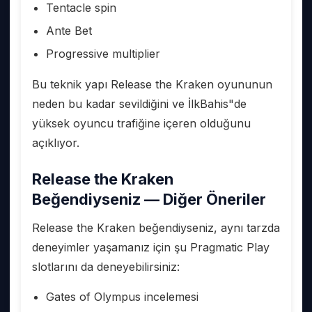
Tentacle spin
Ante Bet
Progressive multiplier
Bu teknik yapı Release the Kraken oyununun
neden bu kadar sevildiğini ve İlkBahis"de
yüksek oyuncu trafiğine içeren olduğunu
açıklıyor.
Release the Kraken
Beğendiyseniz — Diğer Öneriler
Release the Kraken beğendiyseniz, aynı tarzda
deneyimler yaşamanız için şu Pragmatic Play
slotlarını da deneyebilirsiniz:
Gates of Olympus incelemesi