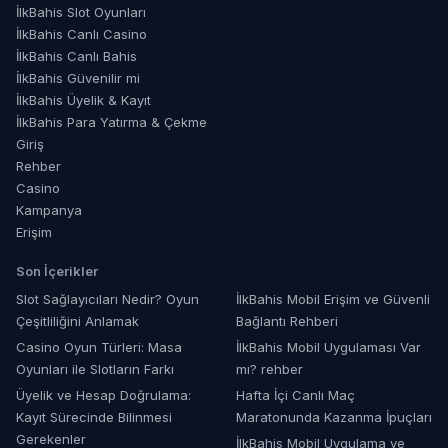
İlkBahis Slot Oyunları
İlkBahis Canlı Casino
İlkBahis Canlı Bahis
İlkBahis Güvenilir mi
İlkBahis Üyelik & Kayıt
İlkBahis Para Yatırma & Çekme
Giriş
Rehber
Casino
Kampanya
Erişim
Son İçerikler
Slot Sağlayıcıları Nedir? Oyun
İlkBahis Mobil Erişim ve Güvenli
Çeşitliliğini Anlamak
Bağlantı Rehberi
Casino Oyun Türleri: Masa
İlkBahis Mobil Uygulaması Var
Oyunları ile Slotların Farkı
mı? rehber
Üyelik ve Hesap Doğrulama:
Hafta İçi Canlı Maç
Kayıt Sürecinde Bilinmesi
Maratonunda Kazanma İpuçları
Gerekenler
İlkBahis Mobil Uygulama ve