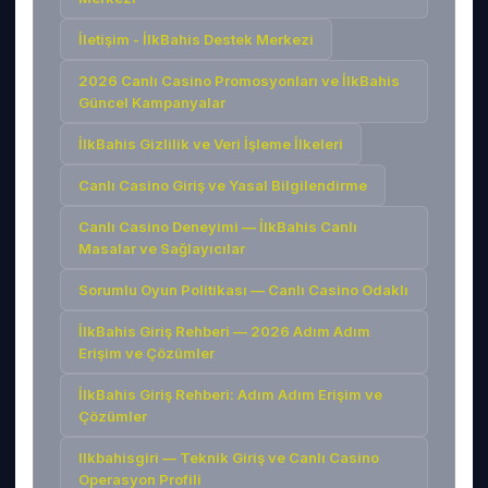
İletişim - İlkBahis Destek Merkezi
2026 Canlı Casino Promosyonları ve İlkBahis
Güncel Kampanyalar
İlkBahis Gizlilik ve Veri İşleme İlkeleri
Canlı Casino Giriş ve Yasal Bilgilendirme
Canlı Casino Deneyimi — İlkBahis Canlı
Masalar ve Sağlayıcılar
Sorumlu Oyun Politikası — Canlı Casino Odaklı
İlkBahis Giriş Rehberi — 2026 Adım Adım
Erişim ve Çözümler
İlkBahis Giriş Rehberi: Adım Adım Erişim ve
Çözümler
Ilkbahisgiri — Teknik Giriş ve Canlı Casino
Operasyon Profili