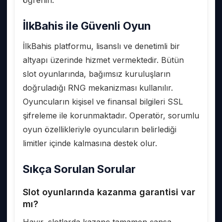
öğrenin.
İlkBahis ile Güvenli Oyun
İlkBahis platformu, lisanslı ve denetimli bir
altyapı üzerinde hizmet vermektedir. Bütün
slot oyunlarında, bağımsız kuruluşların
doğruladığı RNG mekanizması kullanılır.
Oyuncuların kişisel ve finansal bilgileri SSL
şifreleme ile korunmaktadır. Operatör, sorumlu
oyun özellikleriyle oyuncuların belirlediği
limitler içinde kalmasına destek olur.
Sıkça Sorulan Sorular
Slot oyunlarında kazanma garantisi var
mı?