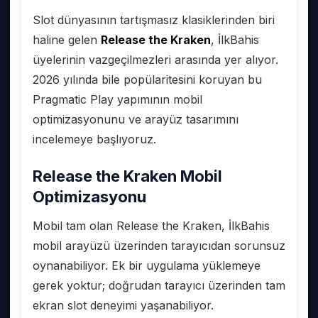
Slot dünyasının tartışmasız klasiklerinden biri
haline gelen
Release the Kraken
, İlkBahis
üyelerinin vazgeçilmezleri arasında yer alıyor.
2026 yılında bile popülaritesini koruyan bu
Pragmatic Play yapımının mobil
optimizasyonunu ve arayüz tasarımını
incelemeye başlıyoruz.
Release the Kraken Mobil
Optimizasyonu
Mobil tam olan Release the Kraken, İlkBahis
mobil arayüzü üzerinden tarayıcıdan sorunsuz
oynanabiliyor. Ek bir uygulama yüklemeye
gerek yoktur; doğrudan tarayıcı üzerinden tam
ekran slot deneyimi yaşanabiliyor.