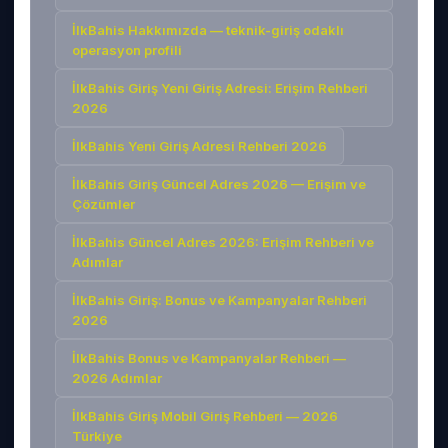
İlkBahis Hakkımızda — teknik-giriş odaklı
operasyon profili
İlkBahis Giriş Yeni Giriş Adresi: Erişim Rehberi
2026
İlkBahis Yeni Giriş Adresi Rehberi 2026
İlkBahis Giriş Güncel Adres 2026 — Erişim ve
Çözümler
İlkBahis Güncel Adres 2026: Erişim Rehberi ve
Adımlar
İlkBahis Giriş: Bonus ve Kampanyalar Rehberi
2026
İlkBahis Bonus ve Kampanyalar Rehberi —
2026 Adımlar
İlkBahis Giriş Mobil Giriş Rehberi — 2026
Türkiye