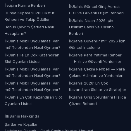
İletişim Kurma Rehberi
İlkBahis Güncel Giriş Adresi:
Dünya Kupası 2026: Fikstür
Hızlı ve Güvenli Erişim Rehberi
Rehberi ve Takip Ödülleri
İlkBahis: Nisan 2026 için
Bonus Çevrim Şartları Nasıl
Eksiksiz Bahis ve Casino
Hesaplanır?
Rehberi
İlkBahis Mobil Uygulaması Var
İlkBahis Güvenilir mi? 2026 İçin
mı? Telefondan Nasıl Oynanır?
Güncel İnceleme
İlkBahis ile En Çok Kazandıran
İlkBahis Para Yatırma Rehberi
Slot Oyunları Listesi
— Hızlı ve Güvenli Yöntemler
İlkBahis Mobil Uygulaması Var
İlkBahis Çekim Rehberi — Para
mı? Telefondan Nasıl Oynanır?
Çekme Adımları ve Yöntemleri
İlkBahis Mobil Uygulaması Var
İlkBahis 2026: En Çok
mı? Telefondan Nasıl Oynanır?
Kazandıran Slotlar ve Stratejiler
İlkBahis En Çok Kazandıran Slot
İlkBahis Giriş Sorunlarını Hızlıca
Oyunları Listesi
Çözme Rehberi
İlkBahis
Hakkında
Şartlar ve Koşullar
İletişim ve Destek - Canlı Casino Yardım Merkezi