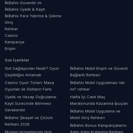
İlkBahis Güvenilir mi
İlkBahis Üyelik & Kayıt
İlkBahis Para Yatırma & Çekme
Giriş
Rehber
Casino
Kampanya
Erişim
Son İçerikler
Slot Sağlayıcıları Nedir? Oyun
İlkBahis Mobil Erişim ve Güvenli
Çeşitliliğini Anlamak
Bağlantı Rehberi
Casino Oyun Türleri: Masa
İlkBahis Mobil Uygulaması Var
Oyunları ile Slotların Farkı
mı? rehber
Üyelik ve Hesap Doğrulama:
Hafta İçi Canlı Maç
Kayıt Sürecinde Bilinmesi
Maratonunda Kazanma İpuçları
Gerekenler
İlkBahis Mobil Uygulama ve
İlkBahis Şikayet ve Çözüm
Mobil Giriş Rehberi
Rehberi 2026
İlkBahis Bonus Kampanyalarını
Müşteri Hizmetleriyle Hızlı
Adım Adım Kullanma Rehberi