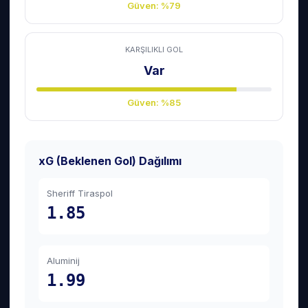
Güven: %
79
KARŞILIKLI GOL
Var
Güven: %
85
xG (Beklenen Gol) Dağılımı
Sheriff Tiraspol
1.85
Aluminij
1.99