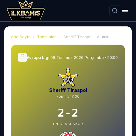
Ana Sayfa
›
Tahminler
›
Sheriff Tiraspol
-
Aluminij
Avrupa Ligi
·
09 Temmuz 2026 Perşembe
·
20:00
Sheriff Tiraspol
Form:
54
/100
2-2
EN OLASI SKOR