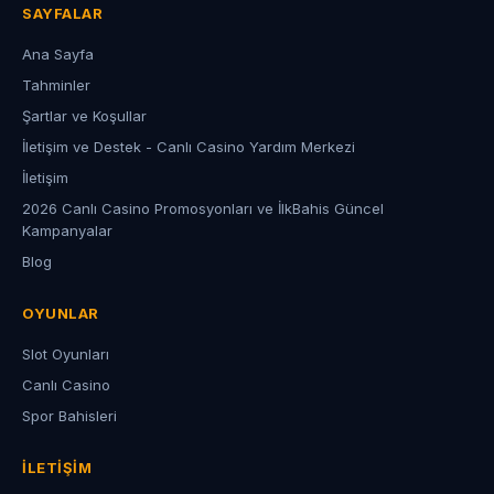
SAYFALAR
Ana Sayfa
Tahminler
Şartlar ve Koşullar
İletişim ve Destek - Canlı Casino Yardım Merkezi
İletişim
2026 Canlı Casino Promosyonları ve İlkBahis Güncel
Kampanyalar
Blog
OYUNLAR
Slot Oyunları
Canlı Casino
Spor Bahisleri
İLETIŞIM