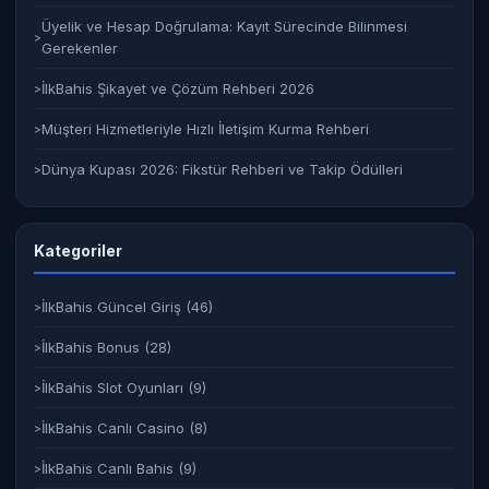
Üyelik ve Hesap Doğrulama: Kayıt Sürecinde Bilinmesi
Gerekenler
İlkBahis Şikayet ve Çözüm Rehberi 2026
Müşteri Hizmetleriyle Hızlı İletişim Kurma Rehberi
Dünya Kupası 2026: Fikstür Rehberi ve Takip Ödülleri
Kategoriler
İlkBahis Güncel Giriş
(46)
İlkBahis Bonus
(28)
İlkBahis Slot Oyunları
(9)
İlkBahis Canlı Casino
(8)
İlkBahis Canlı Bahis
(9)